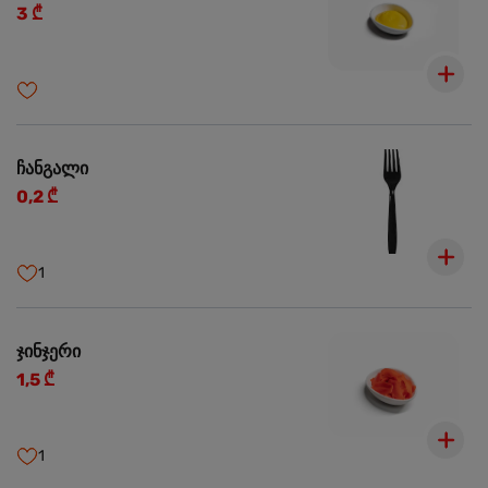
3 ₾
ჩანგალი
0,2 ₾
1
ჯინჯერი
1,5 ₾
1