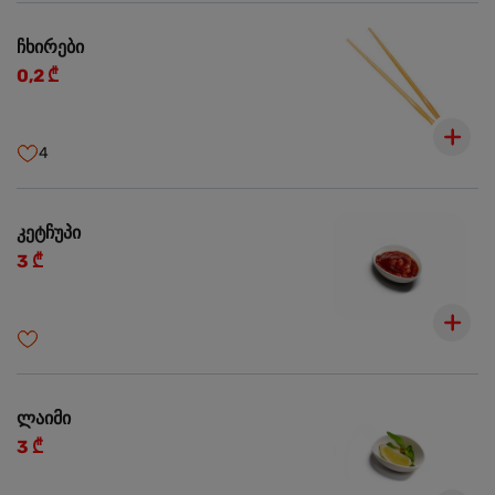
ჩხირები
0,2 ₾
4
კეტჩუპი
3 ₾
ლაიმი
3 ₾