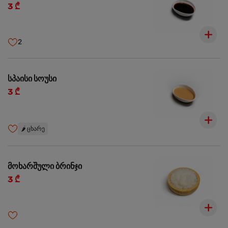
3 ₾
2
სპაისი სოუსი
3 ₾
🌶️
ცხარე
მოხარშული ბრინჯი
3 ₾