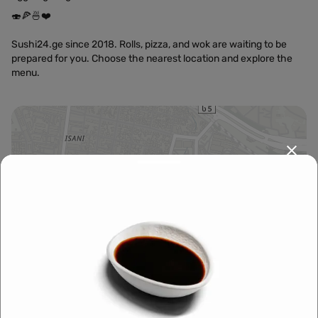
🍣🍕🍜❤️
Sushi24.ge since 2018. Rolls, pizza, and wok are waiting to be
prepared for you. Choose the nearest location and explore the
menu.
Leaflet
|
OpenFreeMap
©
OpenMapTiles
Data from
OpenStreetMap
მარშრუტის დაგეგმვა