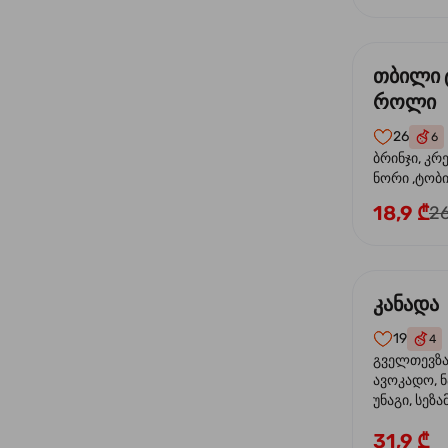
თბილი 
როლი
26
6
ბრინჯი, კრ
ნორი ,ტობი
მაიონეზი,შ
18,9 ₾
26
სეზამი, ტე
კანადა
19
4
გველთევზა,
ავოკადო, ნ
უნაგი, სეზა
31,9 ₾