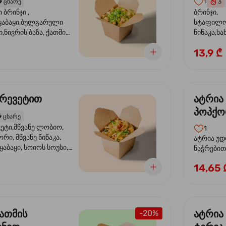
1
️
ცხარე
3
ბრინჯი ,
ბრინჯი,
აბაყი,ბულგარული
სტაფილო
ი,ნივრის ბაზა, ქათმის
წიწაკა,ხა
ილი, ტკბილ ცხარე
ბაზა,მარ
13,9 ₾
ე ხახვი,სეზამის
სოუსი, მწ
აზავი,მზესუმზირის
მარცვლის
ა
ზეთი ,ბა
კრევეტით
ატრია
პოპქო
️
ცხარე
სოსუი
ეტი,მწვანე ლობიო,
1
ორი, მწვანე წიწაკა,
ატრია უდ
აბაყი, სოიოს სოუსი,
ნაჭრებით, ბ
ი, უნაგის სოუსი,
წიწაკა, 
14,65 
ე სოუსი, მწვანე ხახვი,
ნიორი) ტ
ვეტები, სეზამის ზეთი,
ლობიო. ს
მარცვლები
ქათმის
ატრია
-20%