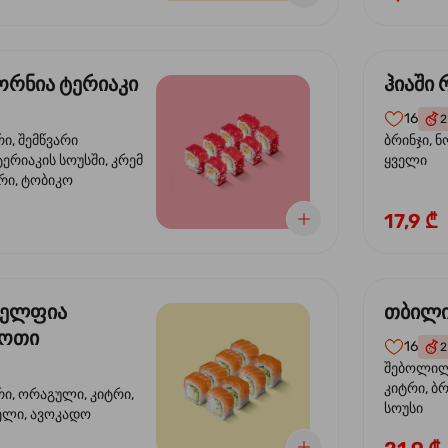
რნია ტერიაკი
ჰიაში
16
2
რი, შემწვარი
ბრინჯი, ნ
ერიაკის სოუსში, კრემ
ყველი
რი, ტობიკო
17,9 ₾
ელფია
თბილი
დოთი
16
2
შებოლილი
კიტრი, ბრ
რი, ორაგული, კიტრი,
სოუსი
ველი, ავოკადო