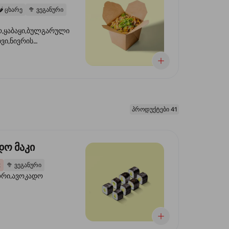
️
ცხარე
🥦
ვეგანური
,ყაბაყი,ბულგარული
ხვი,ნივრის
ილი,ტკბილ ცხარე
წვანე ხახვი,სეზამის
 ნაზავი,მზესუმზირის
რდა
პროდუქტები 41
დო მაკი
2
🥦
ვეგანური
ორი,ავოკადო