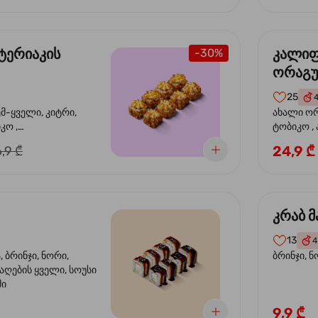
ტერიაკის
კალი
-30%
ორაგ
25
ემ-ყველი, კიტრი,
ახალი ორ
კო ,
ტობიკო ,
ემწვარი ორაგული,
24,9 ₾
,9 ₾
რიაკის სოუსი
კრაბ მ
13
4
 ბრინჯი, ნორი,
ბრინჯი, ნ
აღების ყველი, სოუსი
მი
9,9 ₾