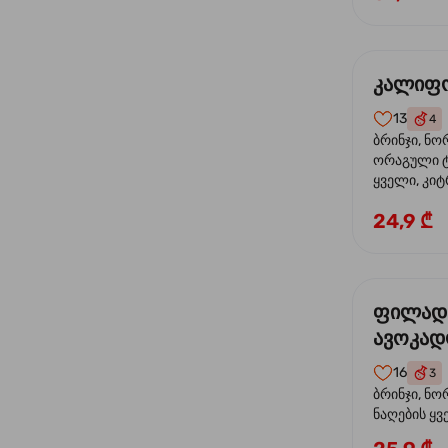
კალიფო
13
4
ბრინჯი, ნო
ორაგული ტ
ყველი, კიტ
24,9 ₾
ფილად
ავოკა
16
3
ბრინჯი, ნო
ნაღების ყ