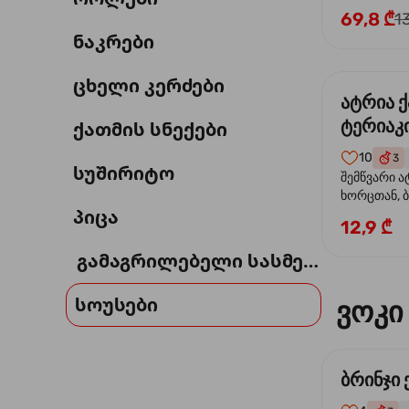
69,8 ₾
1
ნაკრები
ცხელი კერძები
ატრია 
ტერიაკი
ქათმის სნექები
10
3
სუშირიტო
შემწვარი ა
ხორცთან, 
პიცა
წიწაკა, ხახ
12,9 ₾
და ტერიაკ
გამაგრილებელი სასმელი
სოუსები
ვოკი
ბრინჯი