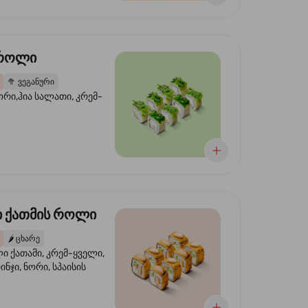
 როლი
🥦
ვეგანური
ორი,ჰია სალათი, კრემ-
 ქათმის როლი
🌶️
ცხარე
 ქათამი, კრემ-ყველი,
ინჯი, ნორი, სპაისის