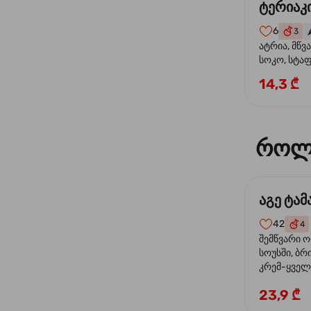
ტერიაკი
6
3
🌶
ატრია, მწვ
სოკო, სტა
წიწაკა, მზე
14,3 ₾
ტერიაკის ს
როლ
აგე ტა
42
4
შემწვარი 
სოუსში, ბრ
კრემ-ყველი
ხახვი
23,9 ₾