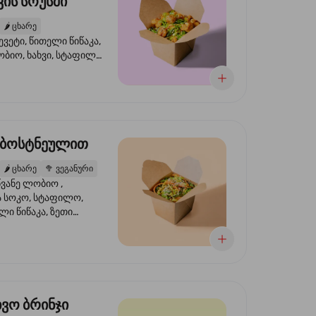
ის სოუსში
🌶️
ცხარე
ევეტი, წითელი წიწაკა,
ობიო, ხახვი, სტაფილო,
სი ტერიაკი, სეზამი,
ხვი, ნიორი
 ბოსტნეულით
🌶️
ცხარე
🥦
ვეგანური
ვანე ლობიო ,
მა სოკო, სტაფილო,
ი წიწაკა, ზეთი
რის, ტკბილ ცხარე
ბაყი
ხვო ბრინჯი