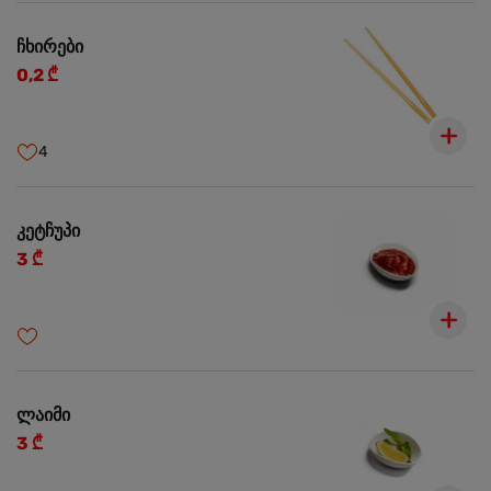
ჩხირები
0,2 ₾
4
კეტჩუპი
3 ₾
ლაიმი
3 ₾