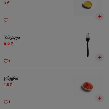
3 ₾
ჩანგალი
0,2 ₾
1
ჯინჯერი
1,5 ₾
1