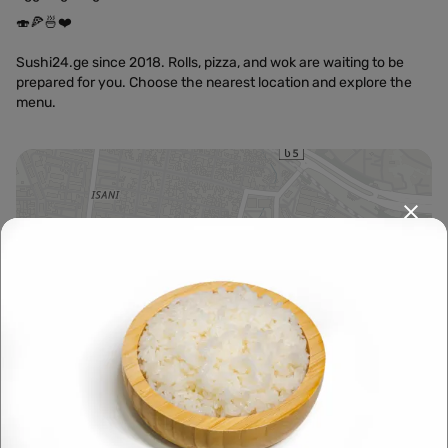
🍣🍕🍜❤️
Sushi24.ge since 2018. Rolls, pizza, and wok are waiting to be
prepared for you. Choose the nearest location and explore the
menu.
Leaflet
|
OpenFreeMap
©
OpenMapTiles
Data from
OpenStreetMap
მარშრუტის დაგეგმვა