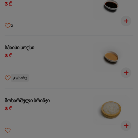
3 ₾
2
სპაისი სოუსი
3 ₾
🌶️
ცხარე
მოხარშული ბრინჯი
3 ₾