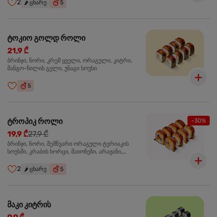
2
🌶️
ცხარე
5
ტოკიო გოლდ როლი
21,9 ₾
ბრინჯი, ნორი, კრემ ყველი, ორაგული, კიტრი,
მანგო-ჩილის გელი, უნაგი სოუსი
5
ტროპიკ როლი
-30%
19,9 ₾
27,9 ₾
ბრინჯი, ნორი, შემწვარი ორაგული ტერიაკის
სოუსში, კრაბის ხორცი, მაიონეზი, არაჟანი,
სტაფილო, კიტრი, წითელი კომბოსტო, უნაგი
სოუსი, მანგო-ჩილის გელი
2
🌶️
ცხარე
5
მაკი კიტრის