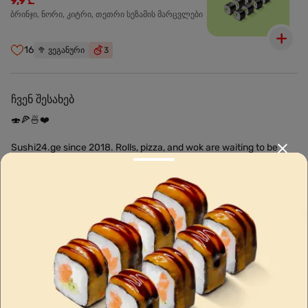
9,9 ₾
ბრინჯი, ნორი, კიტრი, თეთრი სეზამის მარცვლები
16
🥦
ვეგანური
3
ჩვენ შესახებ
🍣🍕🍜❤️
Sushi24.ge since 2018. Rolls, pizza, and wok are waiting to be
prepared for you. Choose the nearest location and explore the
menu.