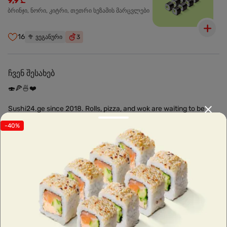
9,9 ₾
ბრინჯი, ნორი, კიტრი, თეთრი სეზამის მარცვლები
16
🥦
ვეგანური
3
ჩვენ შესახებ
🍣🍕🍜❤️
Sushi24.ge since 2018. Rolls, pizza, and wok are waiting to be
prepared for you. Choose the nearest location and explore the
-40%
menu.