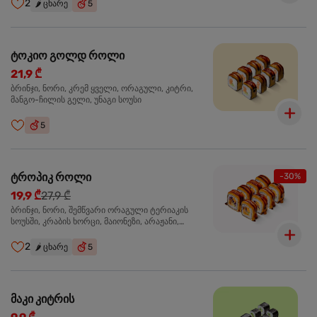
2
🌶️
ცხარე
5
ტოკიო გოლდ როლი
21,9 ₾
ბრინჯი, ნორი, კრემ ყველი, ორაგული, კიტრი,
მანგო-ჩილის გელი, უნაგი სოუსი
5
ტროპიკ როლი
-30%
19,9 ₾
27,9 ₾
ბრინჯი, ნორი, შემწვარი ორაგული ტერიაკის
სოუსში, კრაბის ხორცი, მაიონეზი, არაჟანი,
სტაფილო, კიტრი, წითელი კომბოსტო, უნაგი
სოუსი, მანგო-ჩილის გელი
2
🌶️
ცხარე
5
მაკი კიტრის