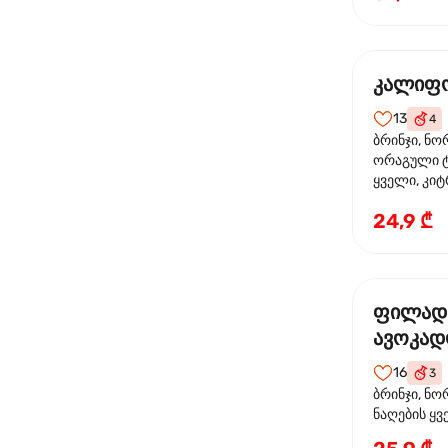
კალიფო
13
4
ბრინჯი, ნო
ორაგული ტ
ყველი, კიტ
24,9 ₾
ფილად
ავოკა
16
3
ბრინჯი, ნო
ნაღების ყ