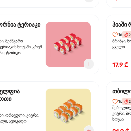
რნია ტერიაკი
ჰიაში
16
2
რი, შემწვარი
ბრინჯი, ნ
ერიაკის სოუსში, კრემ
ყველი
რი, ტობიკო
17,9 ₾
ელფია
თბილი
დოთი
16
2
შებოლილი
კიტრი, ბრ
რი, ორაგული, კიტრი,
სოუსი
ველი, ავოკადო