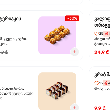
ტერიაკის
კალი
-30%
ორაგ
25
ემ-ყველი, კიტრი,
ახალი ორ
კო ,
ტობიკო ,
ემწვარი ორაგული,
24,9 ₾
,9 ₾
რიაკის სოუსი
კრაბ მ
13
4
 ბრინჯი, ნორი,
ბრინჯი, ნ
აღების ყველი, სოუსი
მი
9,9 ₾