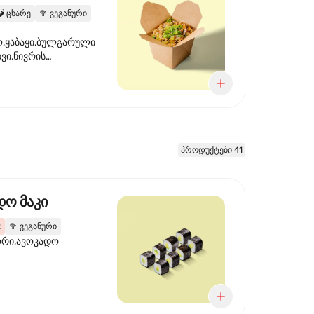
️
ცხარე
🥦
ვეგანური
,ყაბაყი,ბულგარული
ხვი,ნივრის
ილი,ტკბილ ცხარე
წვანე ხახვი,სეზამის
 ნაზავი,მზესუმზირის
რდა
პროდუქტები 41
დო მაკი
2
🥦
ვეგანური
ორი,ავოკადო