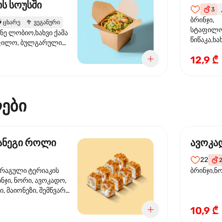
ს სოუსში
3

ბრინჯი,
️
ცხარე
🥦
ვეგანური
სტაფილო
ანე ლობიო,ხახვი ქამა
წიწაკა,ხა
ფილო, ბულგარული
ბაზა,მარ
სუმზირის ზეთი,
12,9 ₾
სოუსი., მ
ოუსი, ყაბაყი
მარცვლის
ზეთი ,ბა
ები
მანეგი როლი
ავოკა
22
ორაგული ტერიაკის
ბრინჯი,ნ
ინჯი, ნორი, ავოკადო,
, მაიონეზი, შემწვარი
10,9 ₾