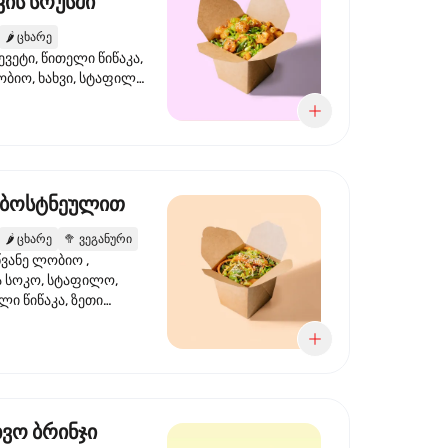
ის სოუსში
🌶️
ცხარე
ევეტი, წითელი წიწაკა,
ობიო, ხახვი, სტაფილო,
სი ტერიაკი, სეზამი,
ხვი, ნიორი
 ბოსტნეულით
🌶️
ცხარე
🥦
ვეგანური
ვანე ლობიო ,
მა სოკო, სტაფილო,
ი წიწაკა, ზეთი
რის, ტკბილ ცხარე
ბაყი
ხვო ბრინჯი