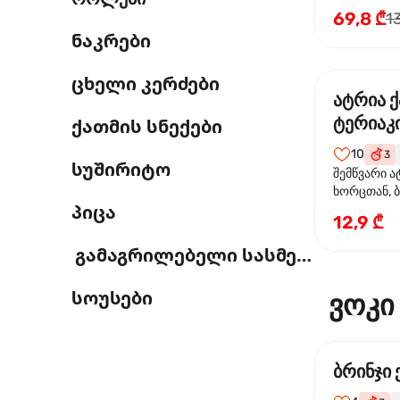
69,8 ₾
1
ნაკრები
ცხელი კერძები
ატრია 
ტერიაკი
ქათმის სნექები
10
3
სუშირიტო
შემწვარი ა
ხორცთან, 
პიცა
წიწაკა, ხახ
12,9 ₾
და ტერიაკ
გამაგრილებელი სასმელი
სოუსები
ვოკი
ბრინჯი