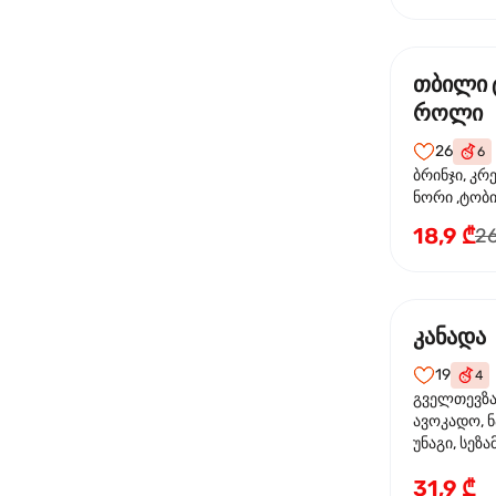
თბილი 
როლი
26
6
ბრინჯი, კრ
ნორი ,ტობი
მაიონეზი,შ
18,9 ₾
26
სეზამი, ტე
კანადა
19
4
გველთევზა,
ავოკადო, ნ
უნაგი, სეზა
31,9 ₾