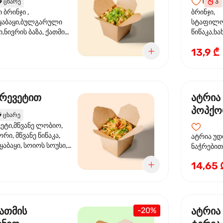
1
️
ცხარე
3
ბრინჯი ,
ბრინჯი,
აბაყი,ბულგარული
სტაფილო
ი,ნივრის ბაზა, ქათმის
წიწაკა,ხა
ილი, ტკბილ ცხარე
ბაზა,მარ
13,9 ₾
ე ხახვი,სეზამის
სოუსი, მწ
აზავი,მზესუმზირის
მარცვლის
ა
ზეთი ,ბა
კრევეტით
ატრია
პოპქო
️
ცხარე
სოსუი
ეტი,მწვანე ლობიო,
ორი, მწვანე წიწაკა,
ატრია უდ
აბაყი, სოიოს სოუსი,
ნაჭრებით, ბ
ი, უნაგის სოუსი,
წიწაკა, 
14,65 
ე სოუსი, მწვანე ხახვი,
ნიორი) ტ
ვეტები, სეზამის ზეთი,
ლობიო. ს
მარცვლები
ქათმის
ატრია
-20%