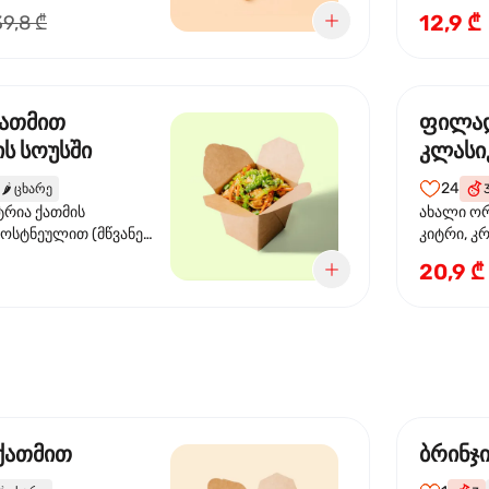
წიწაკა, ს
12,9 ₾
39,8 ₾
სოუსი, თე
სოუსი, ტ
მწვანე ხა
ქათმით
ფილა
ს სოუსში
კლასი
24
🌶️
ცხარე
ტრია ქათმის
ახალი ორ
ბოსტნეულით (მწვანე
კიტრი, კ
ვი, სტაფილო, ყაბაყი)
20,9 ₾
ის სოუსით
 ქათმით
ბრინჯ