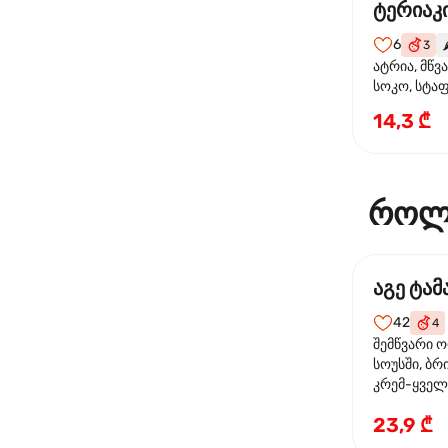
ტერიაკი
6
3
🌶
ატრია, მწვ
სოკო, სტა
წიწაკა, მზე
14,3 ₾
ტერიაკის ს
როლ
აგე ტა
42
4
შემწვარი 
სოუსში, ბრ
კრემ-ყველი
ხახვი
23,9 ₾