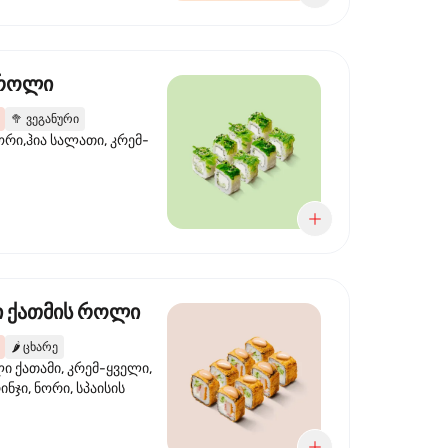
 როლი
🥦
ვეგანური
ორი,ჰია სალათი, კრემ-
 ქათმის როლი
🌶️
ცხარე
 ქათამი, კრემ-ყველი,
ინჯი, ნორი, სპაისის