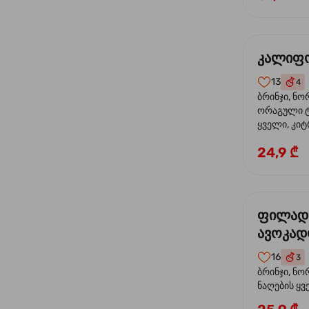
კალიფო
13
4
ბრინჯი, ნო
ორაგული ტ
ყველი, კიტ
24,9 ₾
ფილად
ავოკა
16
3
ბრინჯი, ნო
ნაღების ყ