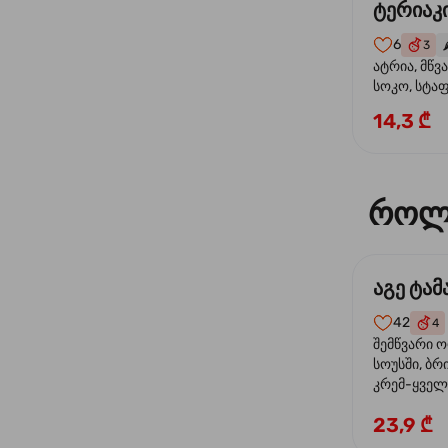
ტერიაკი
6
3
🌶
ატრია, მწვ
სოკო, სტა
წიწაკა, მზე
14,3 ₾
ტერიაკის ს
როლ
აგე ტა
42
4
შემწვარი 
სოუსში, ბრ
კრემ-ყველი
ხახვი
23,9 ₾