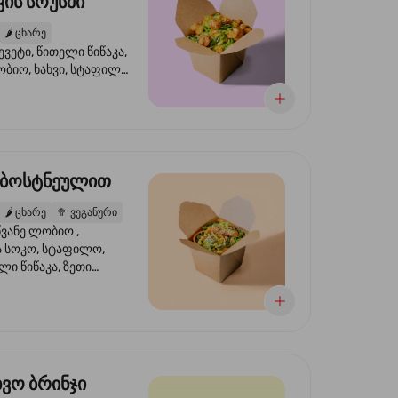
ის სოუსში
🌶️
ცხარე
ევეტი, წითელი წიწაკა,
ობიო, ხახვი, სტაფილო,
სი ტერიაკი, სეზამი,
ხვი, ნიორი
 ბოსტნეულით
🌶️
ცხარე
🥦
ვეგანური
ვანე ლობიო ,
მა სოკო, სტაფილო,
ი წიწაკა, ზეთი
რის, ტკბილ ცხარე
ბაყი
ხვო ბრინჯი