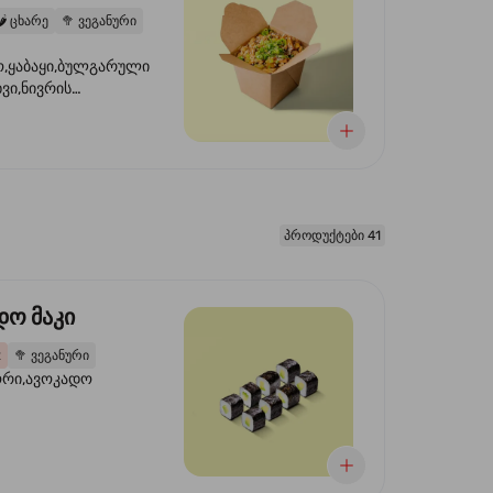
️
ცხარე
🥦
ვეგანური
,ყაბაყი,ბულგარული
ხვი,ნივრის
ილი,ტკბილ ცხარე
წვანე ხახვი,სეზამის
 ნაზავი,მზესუმზირის
რდა
პროდუქტები 41
დო მაკი
2
🥦
ვეგანური
ორი,ავოკადო