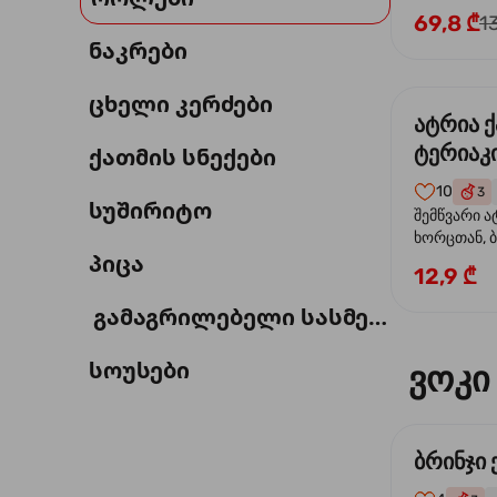
69,8 ₾
1
ნაკრები
ცხელი კერძები
ატრია 
ტერიაკი
ქათმის სნექები
10
3
სუშირიტო
შემწვარი ა
ხორცთან, 
პიცა
წიწაკა, ხახ
12,9 ₾
და ტერიაკ
გამაგრილებელი სასმელი
სოუსები
ვოკი
ბრინჯი