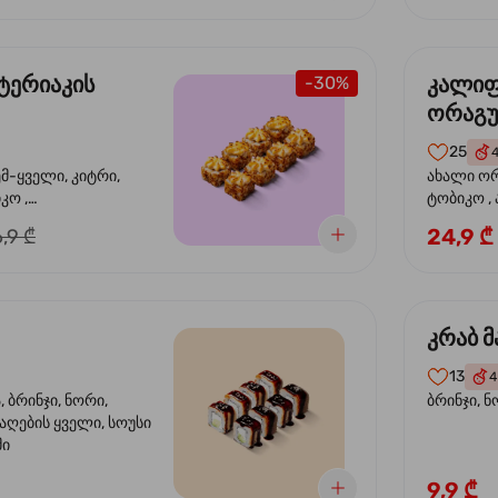
ტერიაკის
კალი
-30%
ორაგ
25
ემ-ყველი, კიტრი,
ახალი ორ
კო ,
ტობიკო ,
ემწვარი ორაგული,
24,9 ₾
,9 ₾
რიაკის სოუსი
კრაბ მ
13
4
 ბრინჯი, ნორი,
ბრინჯი, ნ
აღების ყველი, სოუსი
მი
9,9 ₾