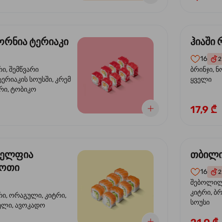
რნია ტერიაკი
ჰიაში
16
2
რი, შემწვარი
ბრინჯი, ნ
ერიაკის სოუსში, კრემ
ყველი
რი, ტობიკო
17,9 ₾
ელფია
თბილი
დოთი
16
2
შებოლილი
კიტრი, ბრ
რი, ორაგული, კიტრი,
სოუსი
ველი, ავოკადო