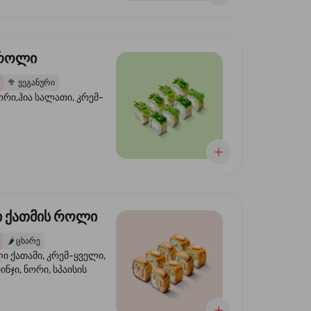
 როლი
🥦
ვეგანური
ორი,ჰია სალათი, კრემ-
 ქათმის როლი
🌶️
ცხარე
 ქათამი, კრემ-ყველი,
ინჯი, ნორი, სპაისის