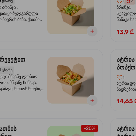
1
️
ცხარე
3
ბრინჯი ,
ბრინჯი,
აბაყი,ბულგარული
სტაფილო
ი,ნივრის ბაზა, ქათმის
წიწაკა,ხა
ილი, ტკბილ ცხარე
ბაზა,მარ
13,9 ₾
ე ხახვი,სეზამის
სოუსი, მწ
აზავი,მზესუმზირის
მარცვლის
ა
ზეთი ,ბა
კრევეტით
ატრია
პოპქო
️
ცხარე
სოსუი
ეტი,მწვანე ლობიო,
1
ორი, მწვანე წიწაკა,
ატრია უდ
აბაყი, სოიოს სოუსი,
ნაჭრებით, ბ
ი, უნაგის სოუსი,
წიწაკა, 
14,65 
ე სოუსი, მწვანე ხახვი,
ნიორი) ტ
ვეტები, სეზამის ზეთი,
ლობიო. ს
მარცვლები
ქათმის
ატრია
-20%