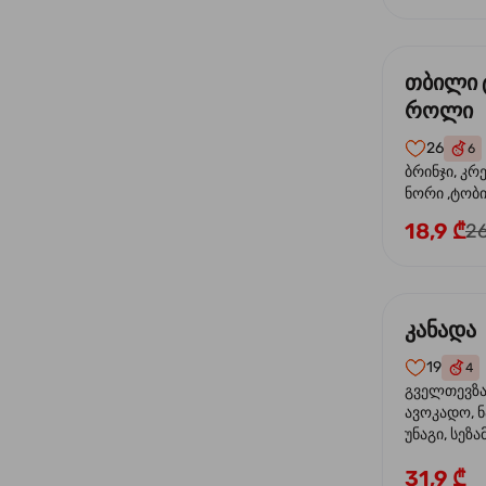
თბილი 
როლი
26
6
ბრინჯი, კრ
ნორი ,ტობი
მაიონეზი,შ
18,9 ₾
26
სეზამი, ტე
კანადა
19
4
გველთევზა,
ავოკადო, ნ
უნაგი, სეზა
31,9 ₾