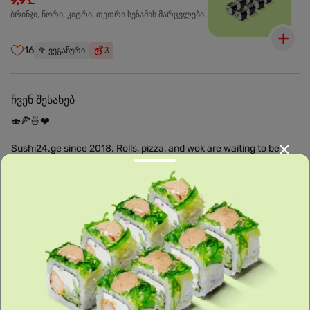
9,9 ₾
ბრინჯი, ნორი, კიტრი, თეთრი სეზამის მარცვლები
16
🥦
ვეგანური
3
ჩვენ შესახებ
🍣🍕🍜❤️
Sushi24.ge since 2018. Rolls, pizza, and wok are waiting to be
prepared for you. Choose the nearest location and explore the
menu.