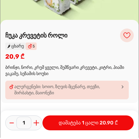
Leaflet
|
OpenFreeMap
©
OpenMapTiles
Data from
OpenStreetMap
ჩუკა კრევეტის როლი
მარშრუტის დაგეგმვა
🌶️
ცხარე
5
20,9 ₾
ბრინჯი, ნორი, კრემ ყველი, შემწვარი კრევეტი, კიტრი, ჰიაში
ვაკამე, სეზამის სოუსი
ალერგენები: სოიო, ზღვის მცენარე, თევზი,
შირბახტი, მაიონეზი
დამატება 1 ცალი 20.90 ₾