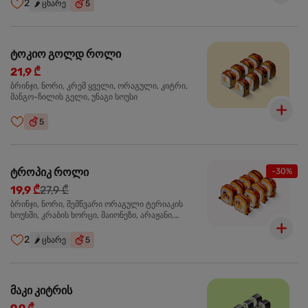
2
🌶️
ცხარე
5
ტოკიო გოლდ როლი
21,9 ₾
ბრინჯი, ნორი, კრემ ყველი, ორაგული, კიტრი,
მანგო-ჩილის გელი, უნაგი სოუსი
5
ტროპიკ როლი
-30%
19,9 ₾
27,9 ₾
ბრინჯი, ნორი, შემწვარი ორაგული ტერიაკის
სოუსში, კრაბის ხორცი, მაიონეზი, არაჟანი,
სტაფილო, კიტრი, წითელი კომბოსტო, უნაგი
სოუსი, მანგო-ჩილის გელი
2
🌶️
ცხარე
5
მაკი კიტრის