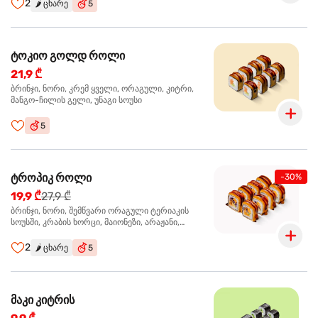
2
🌶️
ცხარე
5
ტოკიო გოლდ როლი
21,9 ₾
ბრინჯი, ნორი, კრემ ყველი, ორაგული, კიტრი,
მანგო-ჩილის გელი, უნაგი სოუსი
5
ტროპიკ როლი
-30%
19,9 ₾
27,9 ₾
ბრინჯი, ნორი, შემწვარი ორაგული ტერიაკის
სოუსში, კრაბის ხორცი, მაიონეზი, არაჟანი,
სტაფილო, კიტრი, წითელი კომბოსტო, უნაგი
სოუსი, მანგო-ჩილის გელი
2
🌶️
ცხარე
5
მაკი კიტრის