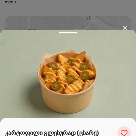
menu.
Leaflet
|
OpenFreeMap
©
OpenMapTiles
Data from
OpenStreetMap
მარშრუტის დაგეგმვა
კარტოფილი გლეხურად (ცხარე)