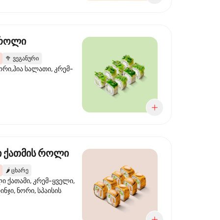
 როლი
🥦
ვეგანური
ორი,ჰია სალათი, კრემ-
 ქათმის როლი
🌶️
ცხარე
 ქათამი, კრემ-ყველი,
ინჯი, ნორი, სპაისის