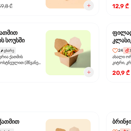
წიწაკა, ს
12,9 ₾
39,8 ₾
სოუსი, თე
სოუსი, ტ
მწვანე ხა
ქათმით
ფილა
ს სოუსში
კლასი
24
🌶️
ცხარე
ტრია ქათმის
ახალი ორ
ბოსტნეულით (მწვანე
კიტრი, კ
ვი, სტაფილო, ყაბაყი)
20,9 ₾
ის სოუსით
 ქათმით
ბრინჯ