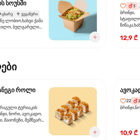
ს სოუსში
3

ბრინჯი,
️
ცხარე
🥦
ვეგანური
სტაფილო
ანე ლობიო,ხახვი ქამა
წიწაკა,ხა
ფილო, ბულგარული
ბაზა,მარ
სუმზირის ზეთი,
12,9 ₾
სოუსი., მ
ოუსი, ყაბაყი
მარცვლის
ზეთი ,ბა
ები
მანეგი როლი
ავოკა
22
ორაგული ტერიაკის
ბრინჯი,ნ
ინჯი, ნორი, ავოკადო,
, მაიონეზი, შემწვარი
10,9 ₾