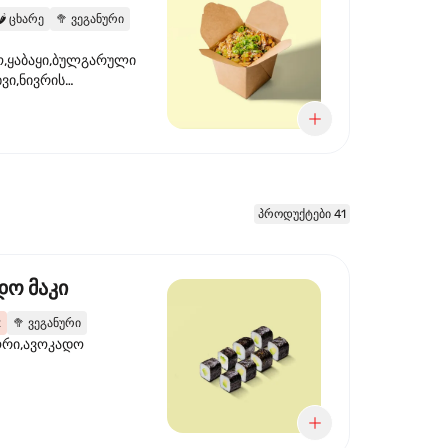
️
ცხარე
🥦
ვეგანური
,ყაბაყი,ბულგარული
ხვი,ნივრის
ილი,ტკბილ ცხარე
წვანე ხახვი,სეზამის
 ნაზავი,მზესუმზირის
რდა
პროდუქტები 41
დო მაკი
2
🥦
ვეგანური
ორი,ავოკადო