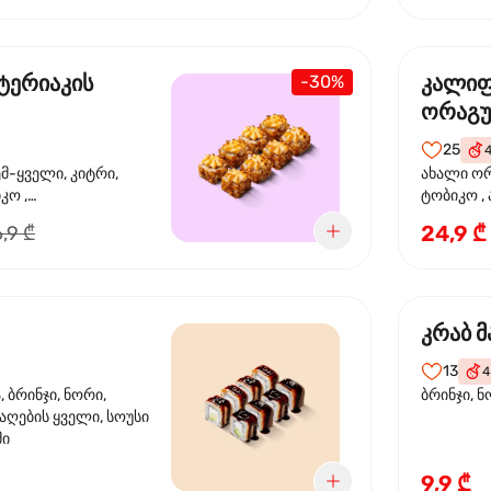
ტერიაკის
კალი
-30%
ორაგ
25
ემ-ყველი, კიტრი,
ახალი ორ
კო ,
ტობიკო ,
ემწვარი ორაგული,
24,9 ₾
,9 ₾
რიაკის სოუსი
კრაბ მ
13
4
 ბრინჯი, ნორი,
ბრინჯი, ნ
აღების ყველი, სოუსი
მი
9,9 ₾