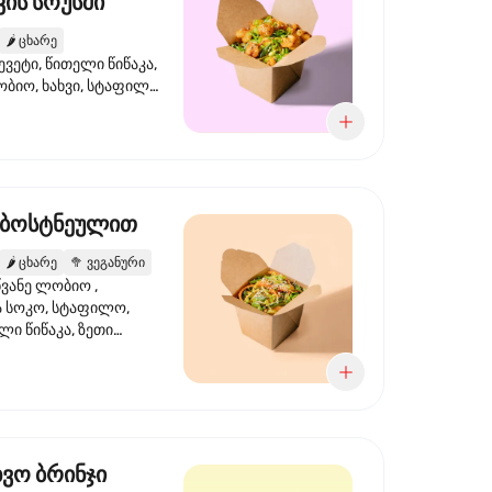
ის სოუსში
🌶️
ცხარე
ევეტი, წითელი წიწაკა,
ობიო, ხახვი, სტაფილო,
სი ტერიაკი, სეზამი,
ხვი, ნიორი
 ბოსტნეულით
🌶️
ცხარე
🥦
ვეგანური
ვანე ლობიო ,
მა სოკო, სტაფილო,
ი წიწაკა, ზეთი
რის, ტკბილ ცხარე
ბაყი
ხვო ბრინჯი