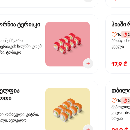
რნია ტერიაკი
ჰიაში
16
2
რი, შემწვარი
ბრინჯი, ნ
ერიაკის სოუსში, კრემ
ყველი
რი, ტობიკო
17,9 ₾
ელფია
თბილი
დოთი
16
2
შებოლილი
კიტრი, ბრ
რი, ორაგული, კიტრი,
სოუსი
ველი, ავოკადო