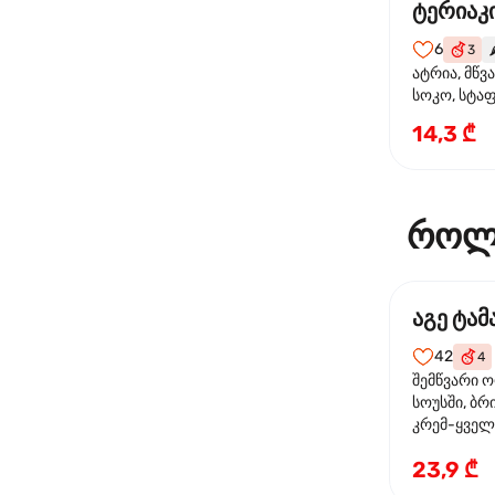
ტერიაკი
6
3
🌶
ატრია, მწვ
სოკო, სტა
წიწაკა, მზე
14,3 ₾
ტერიაკის ს
როლ
აგე ტა
42
4
შემწვარი 
სოუსში, ბრ
კრემ-ყველი
ხახვი
23,9 ₾