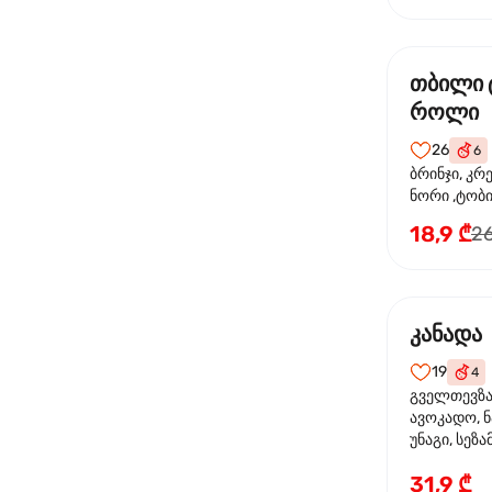
თბილი 
როლი
26
6
ბრინჯი, კრ
ნორი ,ტობი
მაიონეზი,შ
18,9 ₾
26
სეზამი, ტე
კანადა
19
4
გველთევზა,
ავოკადო, ნ
უნაგი, სეზა
31,9 ₾