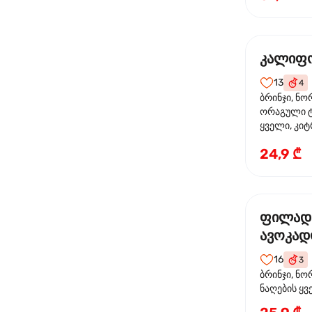
კალიფო
13
4
ბრინჯი, ნო
ორაგული ტ
ყველი, კიტ
24,9 ₾
ფილად
ავოკა
16
3
ბრინჯი, ნო
ნაღების ყ