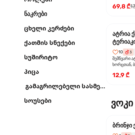
69,8 ₾
1
ნაკრები
ცხელი კერძები
ატრია 
ტერიაკი
ქათმის სნექები
10
3
სუშირიტო
შემწვარი ა
ხორცთან, 
პიცა
წიწაკა, ხახ
12,9 ₾
და ტერიაკ
გამაგრილებელი სასმელი
სოუსები
ვოკი
ბრინჯი