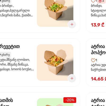
1
️
ცხარე
3
ბრინჯი ,
ბრინჯი,
აბაყი,ბულგარული
სტაფილო
ი,ნივრის ბაზა, ქათმის
წიწაკა,ხა
ილი, ტკბილ ცხარე
ბაზა,მარ
13,9 ₾
ე ხახვი,სეზამის
სოუსი, მწ
აზავი,მზესუმზირის
მარცვლის
ა
ზეთი ,ბა
კრევეტით
ატრია
პოპქო
️
ცხარე
სოსუი
ეტი,მწვანე ლობიო,
1
ორი, მწვანე წიწაკა,
ატრია უდ
აბაყი, სოიოს სოუსი,
ნაჭრებით, ბ
ი, უნაგის სოუსი,
წიწაკა, 
14,65 
ე სოუსი, მწვანე ხახვი,
ნიორი) ტ
ვეტები, სეზამის ზეთი,
ლობიო. ს
მარცვლები
ქათმის
ატრია
-20%