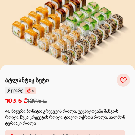
🍣🍕🍜❤️
Sushi24.ge since 2018. Rolls, pizza, and wok are waiting to be
prepared for you. Choose the nearest location and explore the
menu.
ატლანტიკ სეტი
🌶️
ცხარე
6
103,5 ₾
129,5 ₾
Leaflet
|
OpenFreeMap
©
OpenMapTiles
Data from
OpenStreetMap
40 ნაჭერი.ბონიტო კრევეტის როლი, ცეცხლოვანი მანგოს
როლი, ჩუკა კრევეტის როლი, ტოკიო ოქროს როლი, სალმონ
მარშრუტის დაგეგმვა
ტერიაკი როლი