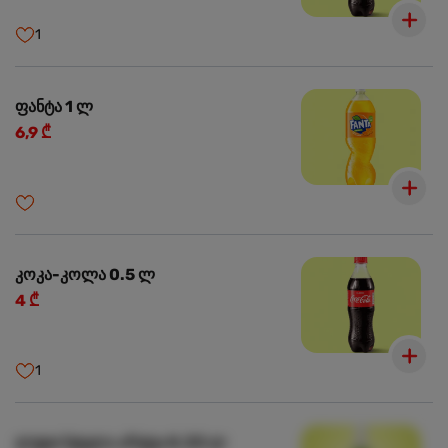
1
ფანტა 1 ლ
6,9 ₾
კოკა-კოლა 0.5 ლ
4 ₾
1
ლუდი სტელა არტუა 0.33 ლ