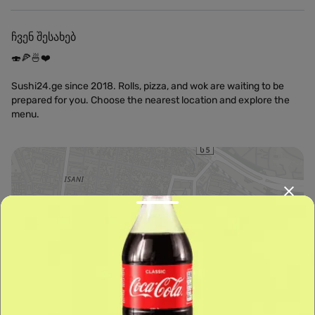
ჩვენ შესახებ
🍣🍕🍜❤️
Sushi24.ge since 2018. Rolls, pizza, and wok are waiting to be
prepared for you. Choose the nearest location and explore the
menu.
Leaflet
|
OpenFreeMap
©
OpenMapTiles
Data from
OpenStreetMap