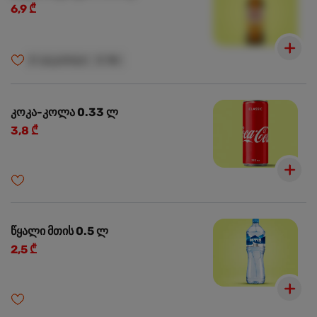
6,9 ₾
🍺
ალკოჰოლი
🍺
18+
კოკა-კოლა 0.33 ლ
3,8 ₾
წყალი მთის 0.5 ლ
2,5 ₾