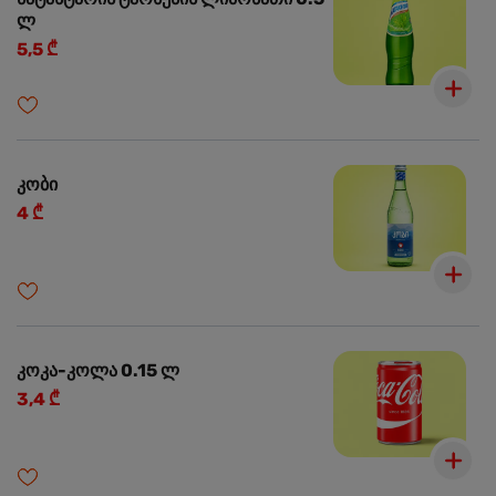
ლ
5,5 ₾
კობი
4 ₾
კოკა-კოლა 0.15 ლ
3,4 ₾