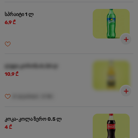
სპრაიტი 1 ლ
6,9 ₾
ლუდი კორონა 0.33 ლ
10,9 ₾
🍺
ალკოჰოლი
🍺
18+
კოკა-კოლა ზერო 0.5 ლ
4 ₾