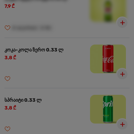
7,9 ₾
🍺
ალკოჰოლი
🍺
18+
კოკა-კოლა ზერო 0.33 ლ
3,8 ₾
სპრაიტი 0.33 ლ
3,8 ₾