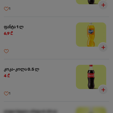
1
ფანტა 1 ლ
6,9 ₾
კოკა-კოლა 0.5 ლ
4 ₾
1
ლუდი სტელა არტუა 0.33 ლ