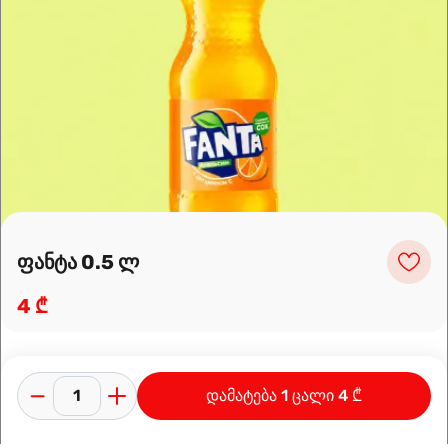
Leaflet
|
OpenFreeMap
©
OpenMapTiles
Data from
OpenStreetMap
მარშრუტის დაგეგმვა
ფანტა 0.5 ლ
4 ₾
დამატება 1 ცალი 4 ₾