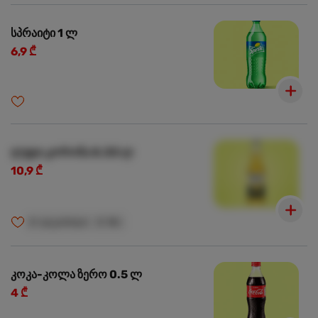
სპრაიტი 1 ლ
6,9 ₾
ლუდი კორონა 0.33 ლ
10,9 ₾
🍺
ალკოჰოლი
🍺
18+
კოკა-კოლა ზერო 0.5 ლ
4 ₾