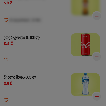
6,9 ₾
🍺
ალკოჰოლი
🍺
18+
კოკა-კოლა 0.33 ლ
3,8 ₾
წყალი მთის 0.5 ლ
2,5 ₾