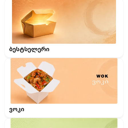
ბესტსელერი
ვოკი