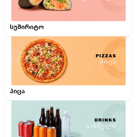
სუშირიტო
პიცა