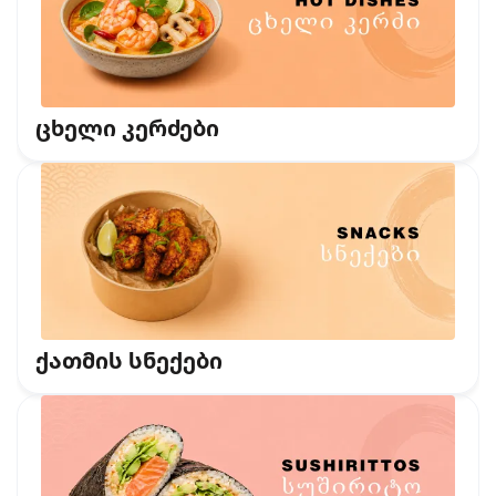
ცხელი კერძები
ქათმის სნექები