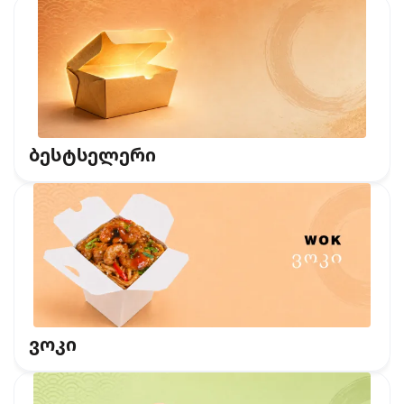
ბესტსელერი
ვოკი