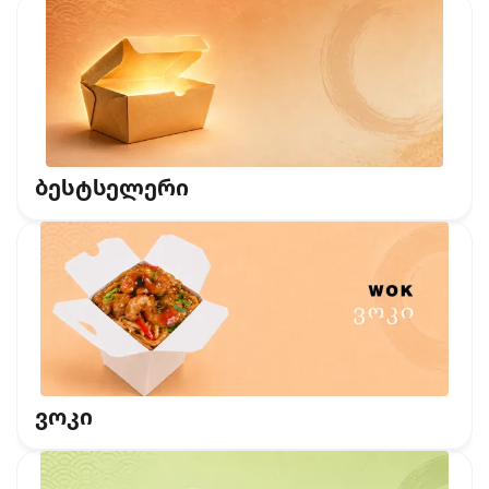
ბესტსელერი
ვოკი