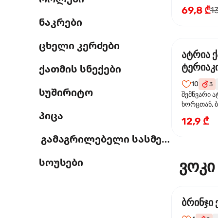
69,8 ₾
1
ნაკრები
ცხელი კერძები
ატრია 
ტერიაკი
ქათმის სნექები
10
3
სუშირიტო
შემწვარი ა
ხორცთან, 
პიცა
წიწაკა, ხახ
12,9 ₾
და ტერიაკ
გამაგრილებელი სასმელი
სოუსები
ვოკი
ბრინჯი