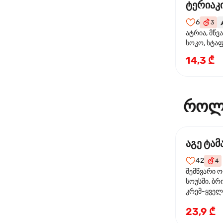
ტერიაკი
6
3
🌶
ატრია, მწვ
სოკო, სტა
წიწაკა, მზე
14,3 ₾
ტერიაკის ს
როლ
აგე ტა
42
4
შემწვარი 
სოუსში, ბრ
კრემ-ყველი
ხახვი
23,9 ₾