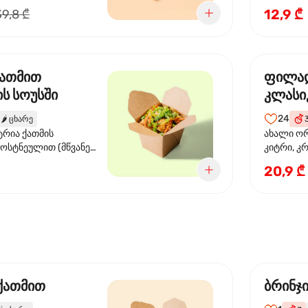
წიწაკა, ს
12,9 ₾
39,8 ₾
სოუსი, თე
სოუსი, ტ
მწვანე ხა
ქათმით
ფილა
ს სოუსში
კლასი
24
🌶️
ცხარე
ტრია ქათმის
ახალი ორ
ბოსტნეულით (მწვანე
კიტრი, კ
ვი, სტაფილო, ყაბაყი)
20,9 ₾
ის სოუსით
 ქათმით
ბრინჯ