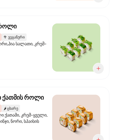
 როლი
🥦
ვეგანური
ორი,ჰია სალათი, კრემ-
 ქათმის როლი
🌶️
ცხარე
 ქათამი, კრემ-ყველი,
ინჯი, ნორი, სპაისის