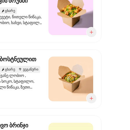
ის სოუსში
🌶️
ცხარე
ევეტი, წითელი წიწაკა,
ობიო, ხახვი, სტაფილო,
სი ტერიაკი, სეზამი,
ხვი, ნიორი
 ბოსტნეულით
🌶️
ცხარე
🥦
ვეგანური
ვანე ლობიო ,
მა სოკო, სტაფილო,
ი წიწაკა, ზეთი
რის, ტკბილ ცხარე
ბაყი
ხვო ბრინჯი