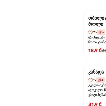
თბილი 
როლი
26
6
ბრინჯი, კრ
ნორი ,ტობი
მაიონეზი,შ
18,9 ₾
26
სეზამი, ტე
კანადა
19
4
გველთევზა,
ავოკადო, ნ
უნაგი, სეზა
31,9 ₾