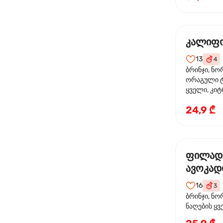
კალიფო
13
4
ბრინჯი, ნო
ორაგული ტ
ყველი, კიტ
24,9 ₾
ფილად
ავოკა
16
3
ბრინჯი, ნო
ნაღების ყ