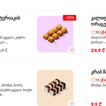
ტერიაკის
კალი
-30%
ორაგ
25
ემ-ყველი, კიტრი,
ახალი ორ
კო ,
ტობიკო ,
ემწვარი ორაგული,
24,9 ₾
,9 ₾
რიაკის სოუსი
კრაბ მ
13
4
 ბრინჯი, ნორი,
ბრინჯი, ნ
აღების ყველი, სოუსი
მი
9,9 ₾