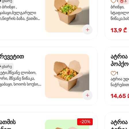
1
️
ცხარე
3
ბრინჯი ,
ბრინჯი,
აბაყი,ბულგარული
სტაფილო
ი,ნივრის ბაზა, ქათმის
წიწაკა,ხა
ილი, ტკბილ ცხარე
ბაზა,მარ
13,9 ₾
ე ხახვი,სეზამის
სოუსი, მწ
აზავი,მზესუმზირის
მარცვლის
ა
ზეთი ,ბა
კრევეტით
ატრია
პოპქო
️
ცხარე
სოსუი
ეტი,მწვანე ლობიო,
1
ორი, მწვანე წიწაკა,
ატრია უდ
აბაყი, სოიოს სოუსი,
ნაჭრებით, ბ
ი, უნაგის სოუსი,
წიწაკა, 
14,65 
ე სოუსი, მწვანე ხახვი,
ნიორი) ტ
ვეტები, სეზამის ზეთი,
ლობიო. ს
მარცვლები
ქათმის
ატრია
-20%