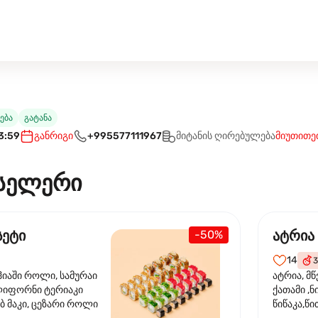
ება
გატანა
3:59
განრიგი
+995577111967
მიტანის ღირებულება
მიუთითე
სელერი
სეტი
ატრია
-50%
14
3
ჰიაში როლი, სამურაი
ატრია, მწ
ლიფორნი ტერიაკი
ქათამი ,ნ
ბ მაკი, ცეზარი როლი
წიწაკა,