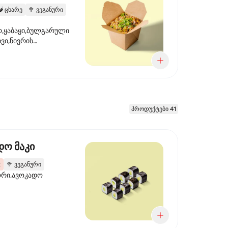
️
ცხარე
🥦
ვეგანური
,ყაბაყი,ბულგარული
ხვი,ნივრის
ილი,ტკბილ ცხარე
წვანე ხახვი,სეზამის
 ნაზავი,მზესუმზირის
რდა
პროდუქტები 41
დო მაკი
2
🥦
ვეგანური
ორი,ავოკადო