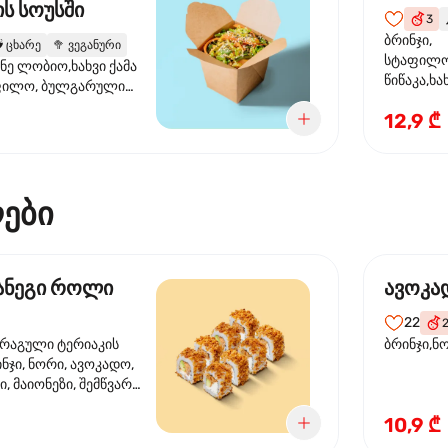
ს სოუსში
3

ბრინჯი,
️
ცხარე
🥦
ვეგანური
სტაფილო
ანე ლობიო,ხახვი ქამა
წიწაკა,ხა
ფილო, ბულგარული
ბაზა,მარ
სუმზირის ზეთი,
12,9 ₾
სოუსი., მ
ოუსი, ყაბაყი
მარცვლის
ზეთი ,ბა
ები
მანეგი როლი
ავოკა
22
ორაგული ტერიაკის
ბრინჯი,ნ
ინჯი, ნორი, ავოკადო,
, მაიონეზი, შემწვარი
10,9 ₾