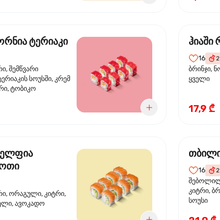
რნია ტერიაკი
ჰიაში
16
2
რი, შემწვარი
ბრინჯი, ნ
ერიაკის სოუსში, კრემ
ყველი
რი, ტობიკო
17,9 ₾
ელფია
თბილი
დოთი
16
2
შებოლილი
კიტრი, ბრ
რი, ორაგული, კიტრი,
სოუსი
ველი, ავოკადო