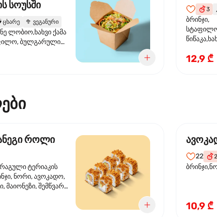
ს სოუსში
3

ბრინჯი,
️
ცხარე
🥦
ვეგანური
სტაფილო
ანე ლობიო,ხახვი ქამა
წიწაკა,ხა
ფილო, ბულგარული
ბაზა,მარ
სუმზირის ზეთი,
12,9 ₾
სოუსი., მ
ოუსი, ყაბაყი
მარცვლის
ზეთი ,ბა
ები
მანეგი როლი
ავოკა
22
ორაგული ტერიაკის
ბრინჯი,ნ
ინჯი, ნორი, ავოკადო,
, მაიონეზი, შემწვარი
10,9 ₾