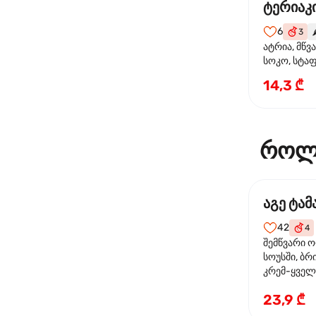
ტერიაკი
6
3
🌶
ატრია, მწვ
სოკო, სტა
წიწაკა, მზე
14,3 ₾
ტერიაკის ს
როლ
აგე ტა
42
4
შემწვარი 
სოუსში, ბრ
კრემ-ყველი
ხახვი
23,9 ₾