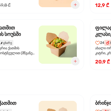
წიწაკა, ს
12,9 ₾
39,8 ₾
სოუსი, თე
სოუსი, ტ
მწვანე ხა
ქათმით
ფილა
ს სოუსში
კლასი
24
🌶️
ცხარე
ტრია ქათმის
ახალი ორ
ბოსტნეულით (მწვანე
კიტრი, კ
ვი, სტაფილო, ყაბაყი)
20,9 ₾
ის სოუსით
 ქათმით
ბრინჯ