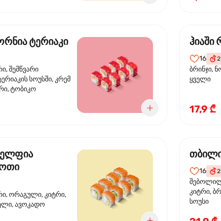
რნია ტერიაკი
ჰიაში
16
2
რი, შემწვარი
ბრინჯი, ნ
ერიაკის სოუსში, კრემ
ყველი
რი, ტობიკო
17,9 ₾
ელფია
თბილი
დოთი
16
2
შებოლილი
კიტრი, ბრ
რი, ორაგული, კიტრი,
სოუსი
ველი, ავოკადო