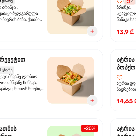
1
️
ცხარე
3
ბრინჯი ,
ბრინჯი,
აბაყი,ბულგარული
სტაფილო
ი,ნივრის ბაზა, ქათმის
წიწაკა,ხა
ილი, ტკბილ ცხარე
ბაზა,მარ
13,9 ₾
ე ხახვი,სეზამის
სოუსი, მწ
აზავი,მზესუმზირის
მარცვლის
ა
ზეთი ,ბა
კრევეტით
ატრია
პოპქო
️
ცხარე
სოსუი
ეტი,მწვანე ლობიო,
ორი, მწვანე წიწაკა,
ატრია უდ
აბაყი, სოიოს სოუსი,
ნაჭრებით, ბ
ი, უნაგის სოუსი,
წიწაკა, 
14,65 
ე სოუსი, მწვანე ხახვი,
ნიორი) ტ
ვეტები, სეზამის ზეთი,
ლობიო. ს
მარცვლები
ქათმის
ატრია
-20%