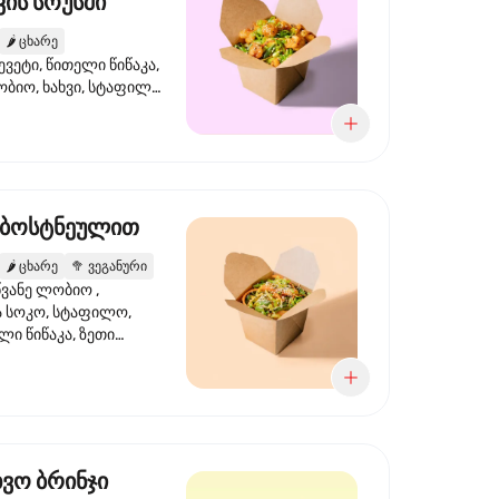
ის სოუსში
🌶️
ცხარე
ევეტი, წითელი წიწაკა,
ობიო, ხახვი, სტაფილო,
სი ტერიაკი, სეზამი,
ხვი, ნიორი
 ბოსტნეულით
🌶️
ცხარე
🥦
ვეგანური
ვანე ლობიო ,
მა სოკო, სტაფილო,
ი წიწაკა, ზეთი
რის, ტკბილ ცხარე
ბაყი
ხვო ბრინჯი