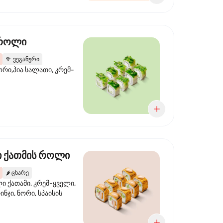
 როლი
🥦
ვეგანური
ორი,ჰია სალათი, კრემ-
 ქათმის როლი
🌶️
ცხარე
 ქათამი, კრემ-ყველი,
ინჯი, ნორი, სპაისის