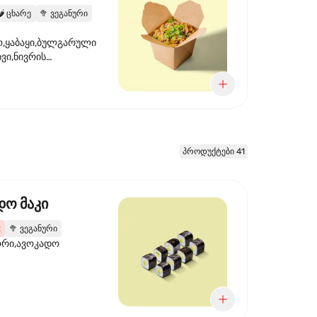
️
ცხარე
🥦
ვეგანური
,ყაბაყი,ბულგარული
ხვი,ნივრის
ილი,ტკბილ ცხარე
წვანე ხახვი,სეზამის
 ნაზავი,მზესუმზირის
რდა
პროდუქტები 41
დო მაკი
2
🥦
ვეგანური
ორი,ავოკადო