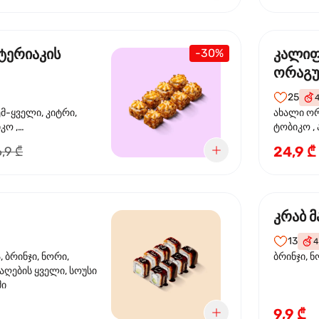
ტერიაკის
კალი
-30%
ორაგ
25
ემ-ყველი, კიტრი,
ახალი ორ
კო ,
ტობიკო ,
ემწვარი ორაგული,
24,9 ₾
,9 ₾
რიაკის სოუსი
კრაბ მ
13
4
 ბრინჯი, ნორი,
ბრინჯი, ნ
აღების ყველი, სოუსი
მი
9,9 ₾