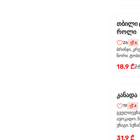
თბილი 
როლი
26
6
ბრინჯი, კრ
ნორი ,ტობი
მაიონეზი,შ
18,9 ₾
26
სეზამი, ტე
კანადა
19
4
გველთევზა,
ავოკადო, ნ
უნაგი, სეზა
31,9 ₾