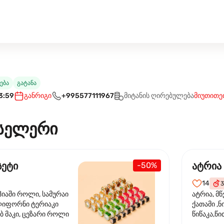
ება
გატანა
3:59
განრიგი
+995577111967
მიტანის ღირებულება
მიუთითე
სელერი
სეტი
ატრია
-50%
14
3
ჰიაში როლი, სამურაი
ატრია, მწ
ლიფორნი ტერიაკი
ქათამი ,ნ
ბ მაკი, ცეზარი როლი
წიწაკა,