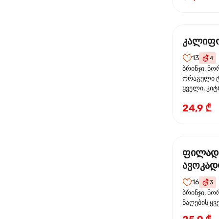
კალიფო
13
4
ბრინჯი, ნო
ორაგული ტ
ყველი, კიტ
24,9 ₾
ფილად
ავოკა
16
3
ბრინჯი, ნო
ნაღების ყ