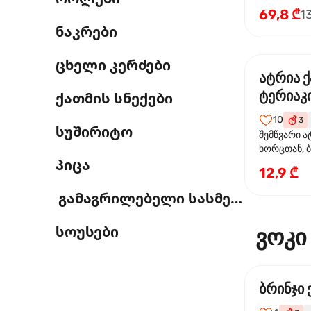
69,8 ₾
1
ნაკრები
ცხელი კერძები
ატრია 
ტერიაკი
ქათმის სნექები
10
3
სუშირიტო
შემწვარი ა
ხორცთან, 
პიცა
წიწაკა, ხახ
12,9 ₾
და ტერიაკ
გამაგრილებელი სასმელი
სოუსები
ვოკი
ბრინჯი