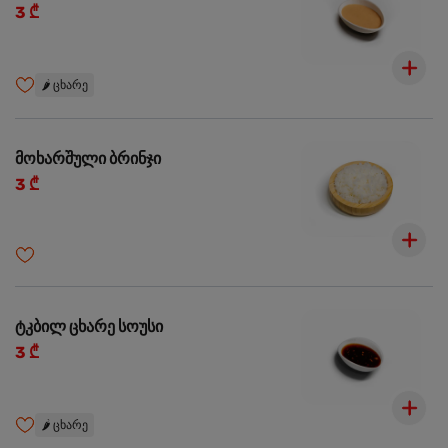
3 ₾
🌶️
ცხარე
მოხარშული ბრინჯი
3 ₾
ტკბილ ცხარე სოუსი
3 ₾
🌶️
ცხარე