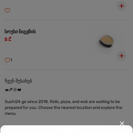
სოუსი ნიგვზის
5 ₾
1
ჩვენ შესახებ
🍣🍕🍜❤️
Sushi24.ge since 2018. Rolls, pizza, and wok are waiting to be
prepared for you. Choose the nearest location and explore the
menu.