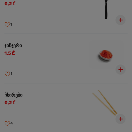
0,2 ₾
1
ჯინჯერი
1,5 ₾
1
ჩხირები
0,2 ₾
4