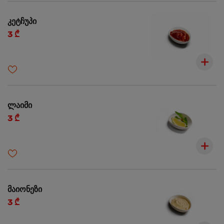
კეტჩუპი
3 ₾
ლაიმი
3 ₾
მაიონეზი
3 ₾