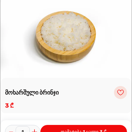
Leaflet
|
OpenFreeMap
©
OpenMapTiles
Data from
OpenStreetMap
მარშრუტის დაგეგმვა
მოხარშული ბრინჯი
3 ₾
დამატება 1 ცალი 3 ₾