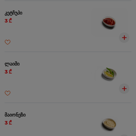
კეტჩუპი
3 ₾
ლაიმი
3 ₾
მაიონეზი
3 ₾