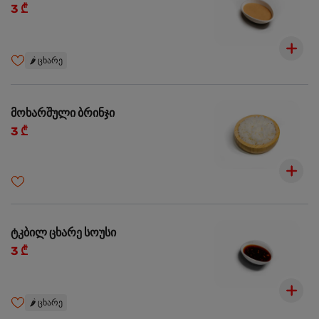
3 ₾
🌶️
ცხარე
მოხარშული ბრინჯი
3 ₾
ტკბილ ცხარე სოუსი
3 ₾
🌶️
ცხარე