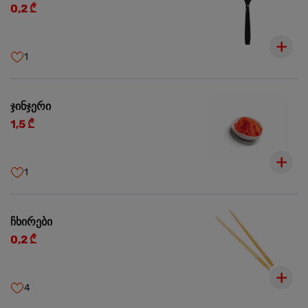
0,2 ₾
1
ჯინჯერი
1,5 ₾
1
ჩხირები
0,2 ₾
4