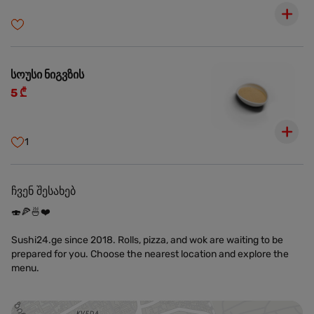
სოუსი ნიგვზის
5 ₾
1
ჩვენ შესახებ
🍣🍕🍜❤️
Sushi24.ge since 2018. Rolls, pizza, and wok are waiting to be
prepared for you. Choose the nearest location and explore the
menu.