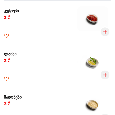
კეტჩუპი
3 ₾
ლაიმი
3 ₾
მაიონეზი
3 ₾