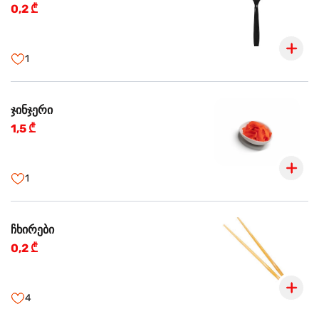
0,2 ₾
1
ჯინჯერი
1,5 ₾
1
ჩხირები
0,2 ₾
4