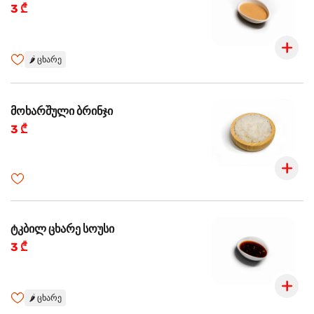
3 ₾
🌶️
ცხარე
მოხარშული ბრინჯი
3 ₾
ტკბილ ცხარე სოუსი
3 ₾
🌶️
ცხარე