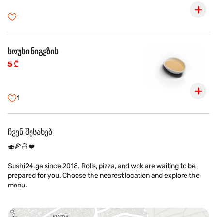
სოუსი ნიგვზის
5 ₾
1
ჩვენ შესახებ
🍣🍕🍜❤️
Sushi24.ge since 2018. Rolls, pizza, and wok are waiting to be
prepared for you. Choose the nearest location and explore the
menu.