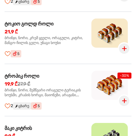
2
🌶️
ცხარე
5
ტოკიო გოლდ როლი
21,9 ₾
ბრინჯი, ნორი, კრემ ყველი, ორაგული, კიტრი,
მანგო-ჩილის გელი, უნაგი სოუსი
5
ტროპიკ როლი
-30%
19,9 ₾
27,9 ₾
ბრინჯი, ნორი, შემწვარი ორაგული ტერიაკის
სოუსში, კრაბის ხორცი, მაიონეზი, არაჟანი,
სტაფილო, კიტრი, წითელი კომბოსტო, უნაგი
სოუსი, მანგო-ჩილის გელი
2
🌶️
ცხარე
5
მაკი კიტრის