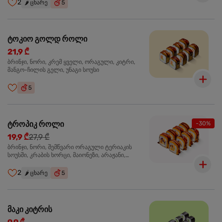
2
🌶️
ცხარე
5
ტოკიო გოლდ როლი
21,9 ₾
ბრინჯი, ნორი, კრემ ყველი, ორაგული, კიტრი,
მანგო-ჩილის გელი, უნაგი სოუსი
5
ტროპიკ როლი
-30%
19,9 ₾
27,9 ₾
ბრინჯი, ნორი, შემწვარი ორაგული ტერიაკის
სოუსში, კრაბის ხორცი, მაიონეზი, არაჟანი,
სტაფილო, კიტრი, წითელი კომბოსტო, უნაგი
სოუსი, მანგო-ჩილის გელი
2
🌶️
ცხარე
5
მაკი კიტრის