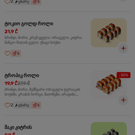
2
🌶️
ცხარე
5
ტოკიო გოლდ როლი
21,9 ₾
ბრინჯი, ნორი, კრემ ყველი, ორაგული, კიტრი,
მანგო-ჩილის გელი, უნაგი სოუსი
5
ტროპიკ როლი
-30%
19,9 ₾
27,9 ₾
ბრინჯი, ნორი, შემწვარი ორაგული ტერიაკის
სოუსში, კრაბის ხორცი, მაიონეზი, არაჟანი,
სტაფილო, კიტრი, წითელი კომბოსტო, უნაგი
სოუსი, მანგო-ჩილის გელი
2
🌶️
ცხარე
5
მაკი კიტრის