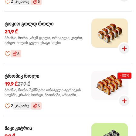
2
🌶️
ცხარე
5
ტოკიო გოლდ როლი
21,9 ₾
ბრინჯი, ნორი, კრემ ყველი, ორაგული, კიტრი,
მანგო-ჩილის გელი, უნაგი სოუსი
5
ტროპიკ როლი
-30%
19,9 ₾
27,9 ₾
ბრინჯი, ნორი, შემწვარი ორაგული ტერიაკის
სოუსში, კრაბის ხორცი, მაიონეზი, არაჟანი,
სტაფილო, კიტრი, წითელი კომბოსტო, უნაგი
სოუსი, მანგო-ჩილის გელი
2
🌶️
ცხარე
5
მაკი კიტრის