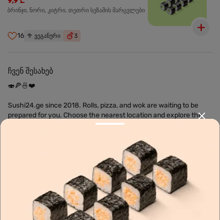
9,9 ₾
ბრინჯი, ნორი, კიტრი, თეთრი სეზამის მარცვლები
16
🥦
ვეგანური
3
ჩვენ შესახებ
🍣🍕🍜❤️
Sushi24.ge since 2018. Rolls, pizza, and wok are waiting to be
prepared for you. Choose the nearest location and explore the
menu.