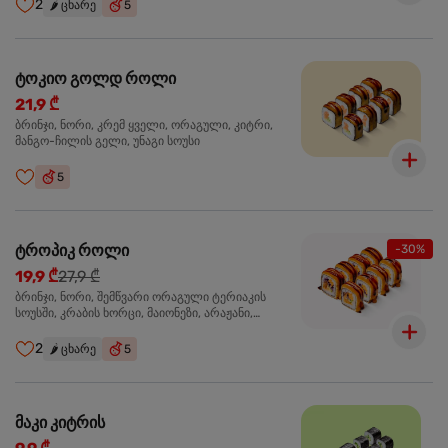
2
🌶️
ცხარე
5
ტოკიო გოლდ როლი
21,9 ₾
ბრინჯი, ნორი, კრემ ყველი, ორაგული, კიტრი,
მანგო-ჩილის გელი, უნაგი სოუსი
5
ტროპიკ როლი
-30%
19,9 ₾
27,9 ₾
ბრინჯი, ნორი, შემწვარი ორაგული ტერიაკის
სოუსში, კრაბის ხორცი, მაიონეზი, არაჟანი,
სტაფილო, კიტრი, წითელი კომბოსტო, უნაგი
სოუსი, მანგო-ჩილის გელი
2
🌶️
ცხარე
5
მაკი კიტრის