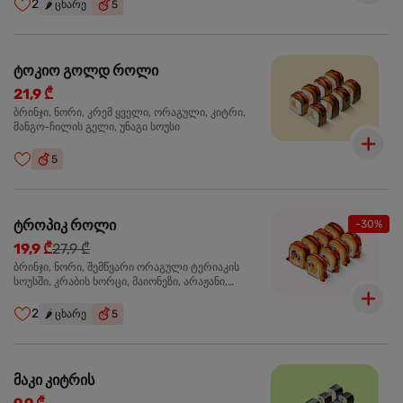
2
🌶️
ცხარე
5
ტოკიო გოლდ როლი
21,9 ₾
ბრინჯი, ნორი, კრემ ყველი, ორაგული, კიტრი,
მანგო-ჩილის გელი, უნაგი სოუსი
5
ტროპიკ როლი
-30%
19,9 ₾
27,9 ₾
ბრინჯი, ნორი, შემწვარი ორაგული ტერიაკის
სოუსში, კრაბის ხორცი, მაიონეზი, არაჟანი,
სტაფილო, კიტრი, წითელი კომბოსტო, უნაგი
სოუსი, მანგო-ჩილის გელი
2
🌶️
ცხარე
5
მაკი კიტრის