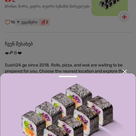
9,9 ₾
ბრინჯი, ნორი, კიტრი, თეთრი სეზამის მარცვლები
16
🥦
ვეგანური
3
ჩვენ შესახებ
🍣🍕🍜❤️
Sushi24.ge since 2018. Rolls, pizza, and wok are waiting to be
prepared for you. Choose the nearest location and explore the
menu.