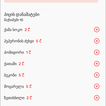
prepared for you. Choose the nearest location and explore the
menu.
პიცის დანამატები
მაქსიმუმი 10
ქამა სოკო
2 ₾
პეპერონის ძეხვი
5 ₾
პომიდორი
1 ₾
ქათამი
2 ₾
Leaflet
|
OpenFreeMap
©
OpenMapTiles
Data from
OpenStreetMap
ბეკონი
5 ₾
მარშრუტის დაგეგმვა
მოცარელა
5 ₾
ზეთისხილი
2 ₾