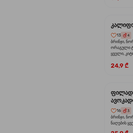
კალიფო
13
4
ბრინჯი, ნო
ორაგული ტ
ყველი, კიტ
24,9 ₾
ფილად
ავოკა
16
3
ბრინჯი, ნო
ნაღების ყ