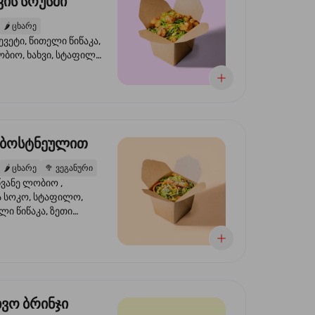
ის სოუსში
🌶️
ცხარე
ევეტი, წითელი წიწაკა,
ობიო, ხახვი, სტაფილო,
სი ტერიაკი, სეზამი,
ხვი, ნიორი
 ბოსტნეულით
🌶️
ცხარე
🥦
ვეგანური
ვანე ლობიო ,
მა სოკო, სტაფილო,
ი წიწაკა, ზეთი
რის, ტკბილ ცხარე
ბაყი
ხვო ბრინჯი