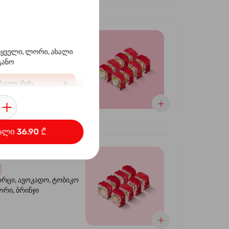
ფორნია
ტით
 ყველი, ლორი, ახალი
განო
ბრინჯი, ნორი, ტობიკო ,
ალი, რძე,
 კიტრი
ალი 36.90 ₾
ორნია კრაბით
ორცი, ავოკადო, ტობიკო
ნორი, ბრინჯი