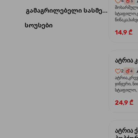
4
3

მოხარშული 
გამაგრილებელი სასმელი
სტაფილო,ყ
წიწაკა,ხახვ
სოუსები
ფილე ,მარ
14,9 ₾
სოუსი,მწვან
მარცვლის ნ
ზეთი,ბარდ
ატრია 
2
4
🌶
ატრია,კრევ
ჯინჯერი, ნი
სტაფილო, ყ
თევზის სოუს
24,9 ₾
ტკბილ ცხარ
სეზამი, კრე
ატრია 