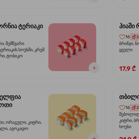
რნია ტერიაკი
ჰიაში
16
2
რი, შემწვარი
ბრინჯი, ნ
ერიაკის სოუსში, კრემ
ყველი
რი, ტობიკო
17,9 ₾
ელფია
თბილი
დოთი
16
2
შებოლილი
კიტრი, ბრ
რი, ორაგული, კიტრი,
სოუსი
ველი, ავოკადო