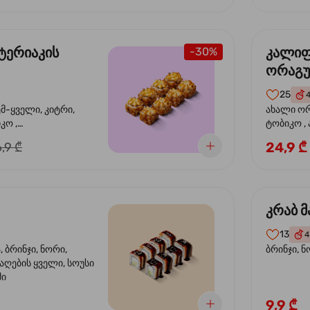
ტერიაკის
კალი
-30%
ორაგ
25
ემ-ყველი, კიტრი,
ახალი ორ
კო ,
ტობიკო ,
ემწვარი ორაგული,
24,9 ₾
,9 ₾
რიაკის სოუსი
კრაბ მ
13
4
 ბრინჯი, ნორი,
ბრინჯი, ნ
აღების ყველი, სოუსი
მი
9,9 ₾