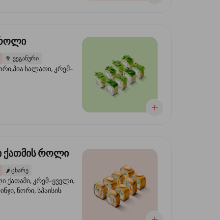
 როლი
🥦
ვეგანური
ორი,ჰია სალათი, კრემ-
 ქათმის როლი
🌶️
ცხარე
 ქათამი, კრემ-ყველი,
ინჯი, ნორი, სპაისის