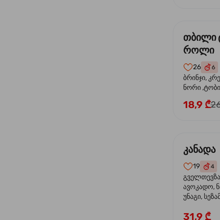
თბილი 
როლი
26
6
ბრინჯი, კრ
ნორი ,ტობი
მაიონეზი,შ
18,9 ₾
26
სეზამი, ტე
კანადა
19
4
გველთევზა,
ავოკადო, ნ
უნაგი, სეზა
31,9 ₾