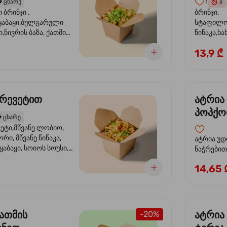
1
️
ცხარე
3
ბრინჯი ,
ბრინჯი,
აბაყი,ბულგარული
სტაფილო
ი,ნივრის ბაზა, ქათმის
წიწაკა,ხა
ილი, ტკბილ ცხარე
ბაზა,მარ
13,9 ₾
ე ხახვი,სეზამის
სოუსი, მწ
აზავი,მზესუმზირის
მარცვლის
ა
ზეთი ,ბა
კრევეტით
ატრია
პოპქო
️
ცხარე
სოსუი
ეტი,მწვანე ლობიო,
ორი, მწვანე წიწაკა,
ატრია უდ
აბაყი, სოიოს სოუსი,
ნაჭრებით, ბ
ი, უნაგის სოუსი,
წიწაკა, 
14,65 
ე სოუსი, მწვანე ხახვი,
ნიორი) ტ
ვეტები, სეზამის ზეთი,
ლობიო. ს
მარცვლები
ქათმის
ატრია
-20%