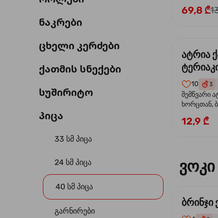
69,8 ₾
1
ნაკრები
ცხელი კერძები
ატრია 
ტერიაკი
ქათმის სნექები
10
3
სუშირიტო
შემწვარი ა
ხორცთან, 
პიცა
წიწაკა, ხახ
12,9 ₾
და ტერიაკ
33 სმ პიცა
ვოკი
24 სმ პიცა
40 სმ პიცა
ბრინჯი
გარნირები