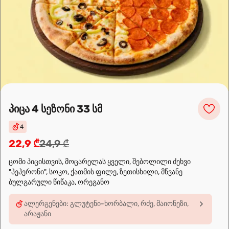
კარტოფილი გლეხურად
8,9 ₾
კარტოფილი გლეხურად (ცხარე)
10,9 ₾
პიცა 4 სეზონი 33 სმ
4
🌶️
ძალიან ცხარე
22,9 ₾
24,9 ₾
ცომი პიცისთვის, მოცარელას ყველი, შებოლილი ძეხვი
"პეპერონი", სოკო, ქათმის ფილე, ზეთისხილი, მწვანე
ჩვენ შესახებ
ბულგარული წიწაკა, ორეგანო
🍣🍕🍜❤️
ალერგენები: გლუტენი-ხორბალი, რძე, მაიონეზი,
Sushi24.ge since 2018. Rolls, pizza, and wok are waiting to be
არაჟანი
prepared for you. Choose the nearest location and explore the