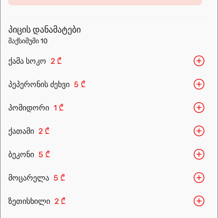
prepared for you. Choose the nearest location and explore the
menu.
პიცის დანამატები
მაქსიმუმი 10
ქამა სოკო
2 ₾
პეპერონის ძეხვი
5 ₾
პომიდორი
1 ₾
ქათამი
2 ₾
Leaflet
|
OpenFreeMap
©
OpenMapTiles
Data from
OpenStreetMap
ბეკონი
5 ₾
მარშრუტის დაგეგმვა
მოცარელა
5 ₾
ზეთისხილი
2 ₾