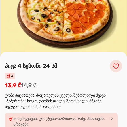
სალათი ბერძნული
18,9 ₾
სალათის ფოთოლი, ჩერი, ტკბილი წიწაკა,
ზეთისხილი, ხახვი, ფეთა, ბალზამიკო, ზეითუნის
ზეთი
სალათი ქათმის ფორთოხლით და
პარმეზანით
პიცა 4 სეზონი 24 სმ
18,9 ₾
სალათის ფოთოლი, გამომცხვარი ქათმის ფილე,
4
თაფლი-მდოგვის სოუსი, ფორთოხალი,
პარმეზანი, ტუფელის ზეთი
13,9 ₾
14,9 ₾
ცომი პიცისთვის, მოცარელას ყველი, შებოლილი ძეხვი
"პეპერონი", სოკო, ქათმის ფილე, ზეთისხილი, მწვანე
ჩვენ შესახებ
ბულგარული წიწაკა, ორეგანო
🍣🍕🍜❤️
ალერგენები: გლუტენი-ხორბალი, რძე, მაიონეზი,
Sushi24.ge since 2018. Rolls, pizza, and wok are waiting to be
არაჟანი