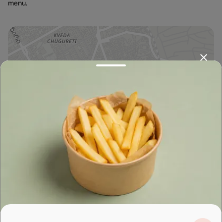
menu.
Leaflet
|
OpenFreeMap
©
OpenMapTiles
Data from
OpenStreetMap
მარშრუტის დაგეგმვა