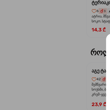
ტერიაკი
6
3
🌶
ატრია, მწვ
სოკო, სტა
წიწაკა, მზე
14,3 ₾
ტერიაკის ს
როლ
აგე ტა
42
4
შემწვარი 
სოუსში, ბრ
კრემ-ყველი
ხახვი
23,9 ₾