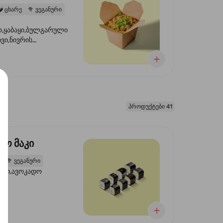
️
ცხარე
🥦
ვეგანური
,ყაბაყი,ბულგარული
ხვი,ნივრის
ილი,ტკბილ ცხარე
წვანე ხახვი,სეზამის
 ნაზავი,მზესუმზირის
რდა
პროდუქტები 41
დო მაკი
2
🥦
ვეგანური
ორი,ავოკადო