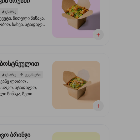
ის სოუსში
🌶️
ცხარე
ევეტი, წითელი წიწაკა,
ობიო, ხახვი, სტაფილო,
სი ტერიაკი, სეზამი,
ხვი, ნიორი
 ბოსტნეულით
🌶️
ცხარე
🥦
ვეგანური
ვანე ლობიო ,
მა სოკო, სტაფილო,
ი წიწაკა, ზეთი
რის, ტკბილ ცხარე
ბაყი
ხვო ბრინჯი