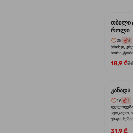
თბილი 
როლი
28
6
ბრინჯი, კრ
ნორი ,ტობი
მაიონეზი,შ
18,9 ₾
26
სეზამი, ტე
კანადა
19
4
გველთევზა,
ავოკადო, ნ
უნაგი, სეზა
31,9 ₾