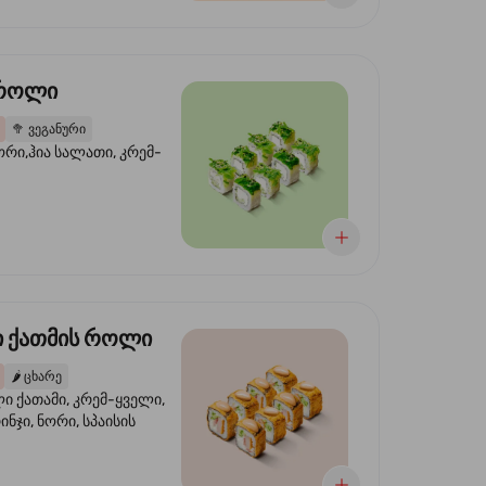
 როლი
🥦
ვეგანური
ორი,ჰია სალათი, კრემ-
 ქათმის როლი
🌶️
ცხარე
 ქათამი, კრემ-ყველი,
ინჯი, ნორი, სპაისის