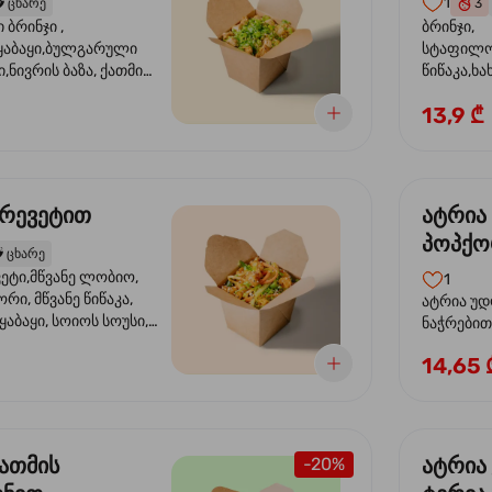
1
️
ცხარე
3
ბრინჯი ,
ბრინჯი,
აბაყი,ბულგარული
სტაფილო
ი,ნივრის ბაზა, ქათმის
წიწაკა,ხა
ილი, ტკბილ ცხარე
ბაზა,მარ
13,9 ₾
ე ხახვი,სეზამის
სოუსი, მწ
აზავი,მზესუმზირის
მარცვლის
ა
ზეთი ,ბა
კრევეტით
ატრია
პოპქო
️
ცხარე
სოსუი
ეტი,მწვანე ლობიო,
1
ორი, მწვანე წიწაკა,
ატრია უდ
აბაყი, სოიოს სოუსი,
ნაჭრებით, ბ
ი, უნაგის სოუსი,
წიწაკა, 
14,65 
ე სოუსი, მწვანე ხახვი,
ნიორი) ტ
ვეტები, სეზამის ზეთი,
ლობიო. ს
მარცვლები
ქათმის
ატრია
-20%