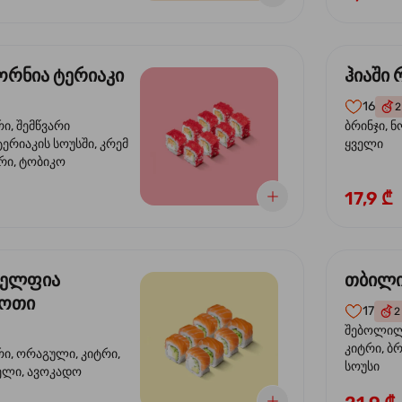
რნია ტერიაკი
ჰიაში
16
2
რი, შემწვარი
ბრინჯი, ნ
ერიაკის სოუსში, კრემ
ყველი
რი, ტობიკო
17,9 ₾
ელფია
თბილი
დოთი
17
2
შებოლილი
კიტრი, ბრ
რი, ორაგული, კიტრი,
სოუსი
ველი, ავოკადო