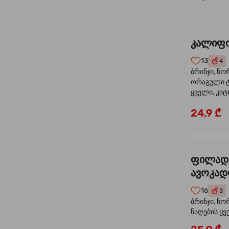
კალიფო
13
4
ბრინჯი, ნო
ორაგული ტ
ყველი, კიტ
24,9 ₾
ფილად
ავოკა
16
3
ბრინჯი, ნო
ნაღების ყ