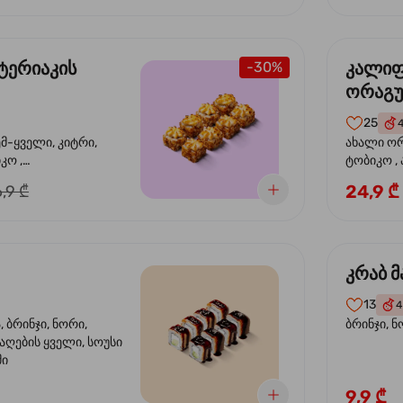
ტერიაკის
კალი
-30%
ორაგ
25
ემ-ყველი, კიტრი,
ახალი ორ
კო ,
ტობიკო ,
ემწვარი ორაგული,
24,9 ₾
,9 ₾
რიაკის სოუსი
კრაბ მ
13
4
 ბრინჯი, ნორი,
ბრინჯი, ნ
აღების ყველი, სოუსი
მი
9,9 ₾