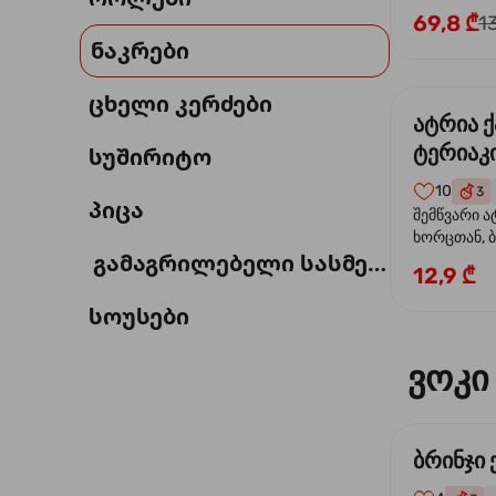
69,8 ₾
1
ნაკრები
ცხელი კერძები
ატრია 
ტერიაკი
სუშირიტო
10
3
პიცა
შემწვარი ა
ხორცთან, 
გამაგრილებელი სასმელი
წიწაკა, ხახ
12,9 ₾
და ტერიაკ
სოუსები
ვოკი
ბრინჯი