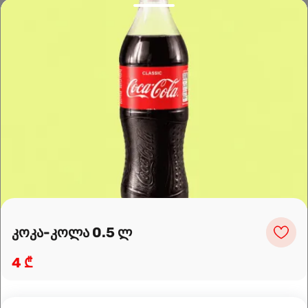
Leaflet
|
OpenFreeMap
©
OpenMapTiles
Data from
OpenStreetMap
მარშრუტის დაგეგმვა
კოკა-კოლა 0.5 ლ
4 ₾