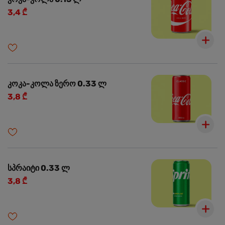
3,4 ₾
კოკა-კოლა ზერო 0.33 ლ
3,8 ₾
სპრაიტი 0.33 ლ
3,8 ₾