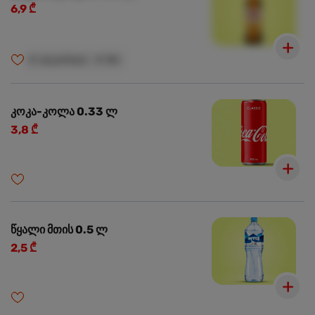
6,9 ₾
🍺
ალკოჰოლი
🍺
18+
კოკა-კოლა 0.33 ლ
3,8 ₾
წყალი მთის 0.5 ლ
2,5 ₾