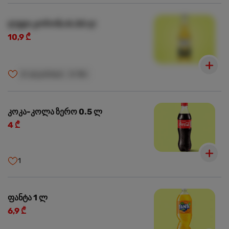
ლუდი კორონა 0.33 ლ
10,9 ₾
🍺
ალკოჰოლი
🍺
18+
კოკა-კოლა ზერო 0.5 ლ
4 ₾
1
ფანტა 1 ლ
6,9 ₾