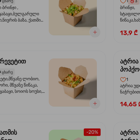
1
️
ცხარე
3
ბრინჯი ,
ბრინჯი,
აბაყი,ბულგარული
სტაფილო
ი,ნივრის ბაზა, ქათმის
წიწაკა,ხა
ილი, ტკბილ ცხარე
ბაზა,მარ
13,9 ₾
ე ხახვი,სეზამის
სოუსი, მწ
აზავი,მზესუმზირის
მარცვლის
ა
ზეთი ,ბა
კრევეტით
ატრია
პოპქო
️
ცხარე
სოსუი
ეტი,მწვანე ლობიო,
1
ორი, მწვანე წიწაკა,
ატრია უდ
აბაყი, სოიოს სოუსი,
ნაჭრებით, ბ
ი, უნაგის სოუსი,
წიწაკა, 
14,65 
ე სოუსი, მწვანე ხახვი,
ნიორი) ტ
ვეტები, სეზამის ზეთი,
ლობიო. ს
მარცვლები
ქათმის
ატრია
-20%