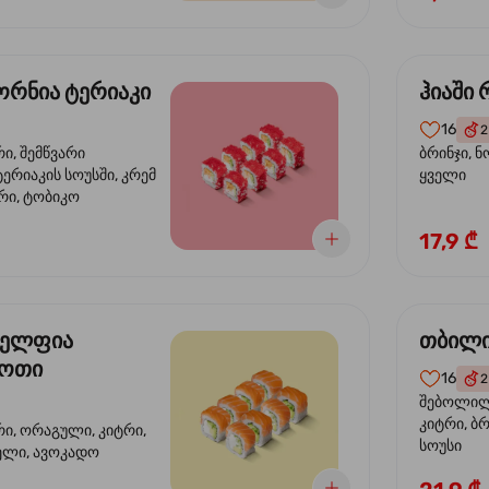
რნია ტერიაკი
ჰიაში
16
2
რი, შემწვარი
ბრინჯი, ნ
ერიაკის სოუსში, კრემ
ყველი
რი, ტობიკო
17,9 ₾
ელფია
თბილი
დოთი
16
2
შებოლილი
კიტრი, ბრ
რი, ორაგული, კიტრი,
სოუსი
ველი, ავოკადო