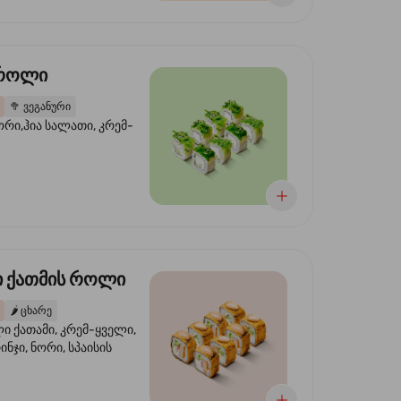
 როლი
🥦
ვეგანური
ორი,ჰია სალათი, კრემ-
 ქათმის როლი
🌶️
ცხარე
 ქათამი, კრემ-ყველი,
ინჯი, ნორი, სპაისის