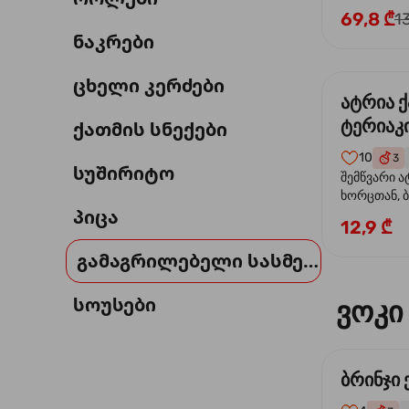
69,8 ₾
1
ნაკრები
ცხელი კერძები
ატრია 
ტერიაკი
ქათმის სნექები
10
3
სუშირიტო
შემწვარი ა
ხორცთან, 
პიცა
წიწაკა, ხახ
12,9 ₾
და ტერიაკ
გამაგრილებელი სასმელი
სოუსები
ვოკი
ბრინჯი