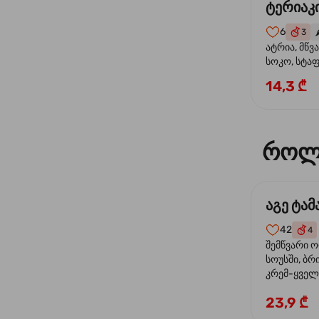
ტერიაკი
6
3
🌶
ატრია, მწვ
სოკო, სტა
წიწაკა, მზე
14,3 ₾
ტერიაკის ს
როლ
აგე ტა
42
4
შემწვარი 
სოუსში, ბრ
კრემ-ყველი
ხახვი
23,9 ₾