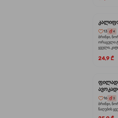
კალიფო
13
4
ბრინჯი, ნო
ორაგული ტ
ყველი, კიტ
24,9 ₾
ფილად
ავოკა
16
3
ბრინჯი, ნო
ნაღების ყ