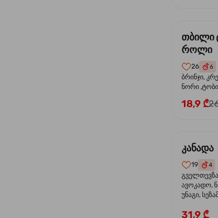
თბილი 
როლი
26
6
ბრინჯი, კრ
ნორი ,ტობი
მაიონეზი,შ
18,9 ₾
26
სეზამი, ტე
კანადა
19
4
გველთევზა,
ავოკადო, ნ
უნაგი, სეზა
31,9 ₾