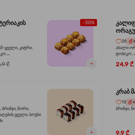
ტერიაკის
კალი
-30%
ორაგ
25
ემ-ყველი, კიტრი,
ახალი ორ
კო ,
ტობიკო ,
ემწვარი ორაგული,
24,9 ₾
,9 ₾
რიაკის სოუსი
კრაბ მ
13
4
 ბრინჯი, ნორი,
ბრინჯი, ნ
აღების ყველი, სოუსი
მი
9,9 ₾