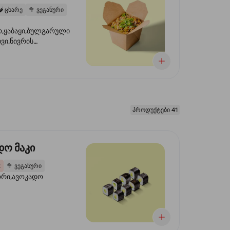
️
ცხარე
🥦
ვეგანური
,ყაბაყი,ბულგარული
ხვი,ნივრის
ილი,ტკბილ ცხარე
წვანე ხახვი,სეზამის
 ნაზავი,მზესუმზირის
რდა
პროდუქტები 41
დო მაკი
2
🥦
ვეგანური
ორი,ავოკადო