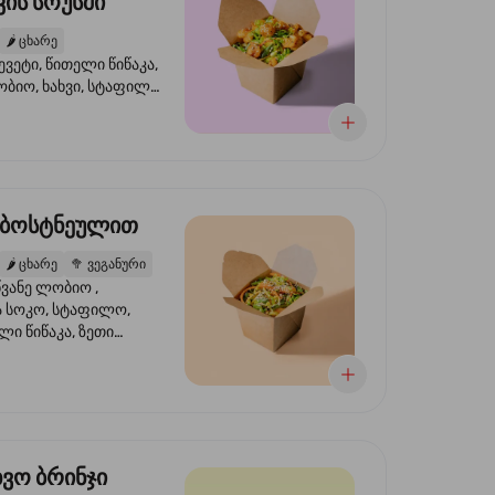
ის სოუსში
🌶️
ცხარე
ევეტი, წითელი წიწაკა,
ობიო, ხახვი, სტაფილო,
სი ტერიაკი, სეზამი,
ხვი, ნიორი
 ბოსტნეულით
🌶️
ცხარე
🥦
ვეგანური
ვანე ლობიო ,
მა სოკო, სტაფილო,
ი წიწაკა, ზეთი
რის, ტკბილ ცხარე
ბაყი
ხვო ბრინჯი