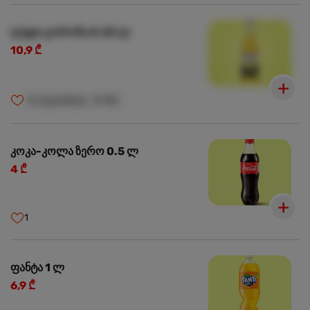
ლუდი კორონა 0.33 ლ
10,9 ₾
🍺
ალკოჰოლი
🍺
18+
კოკა-კოლა ზერო 0.5 ლ
4 ₾
1
ფანტა 1 ლ
6,9 ₾