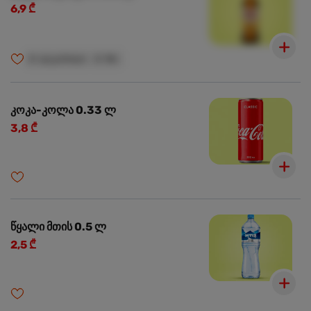
6,9 ₾
🍺
ალკოჰოლი
🍺
18+
კოკა-კოლა 0.33 ლ
3,8 ₾
წყალი მთის 0.5 ლ
2,5 ₾