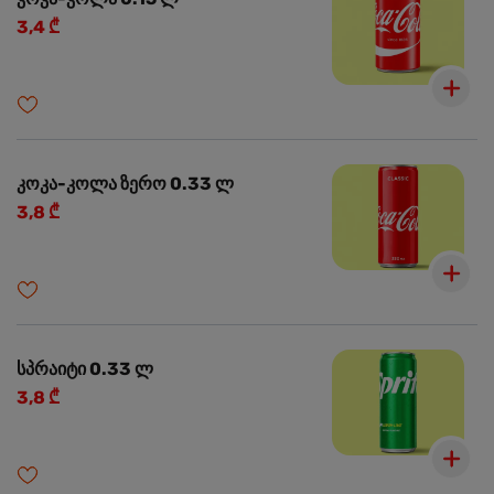
3,4 ₾
კოკა-კოლა ზერო 0.33 ლ
3,8 ₾
სპრაიტი 0.33 ლ
3,8 ₾