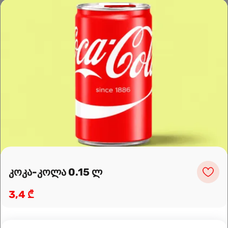
Leaflet
|
OpenFreeMap
©
OpenMapTiles
Data from
OpenStreetMap
მარშრუტის დაგეგმვა
კოკა-კოლა 0.15 ლ
3,4 ₾