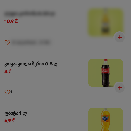
ლუდი კორონა 0.33 ლ
10,9 ₾
🍺
ალკოჰოლი
🍺
18+
კოკა-კოლა ზერო 0.5 ლ
4 ₾
1
ფანტა 1 ლ
6,9 ₾