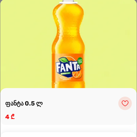
Leaflet
|
OpenFreeMap
©
OpenMapTiles
Data from
OpenStreetMap
მარშრუტის დაგეგმვა
ფანტა 0.5 ლ
4 ₾