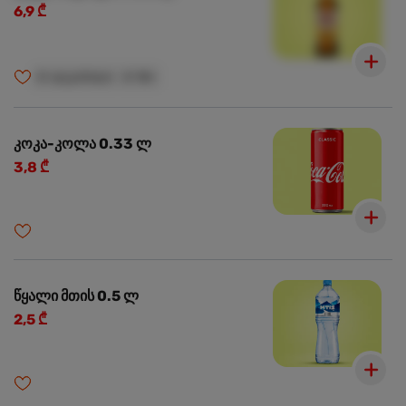
6,9 ₾
🍺
ალკოჰოლი
🍺
18+
კოკა-კოლა 0.33 ლ
3,8 ₾
წყალი მთის 0.5 ლ
2,5 ₾