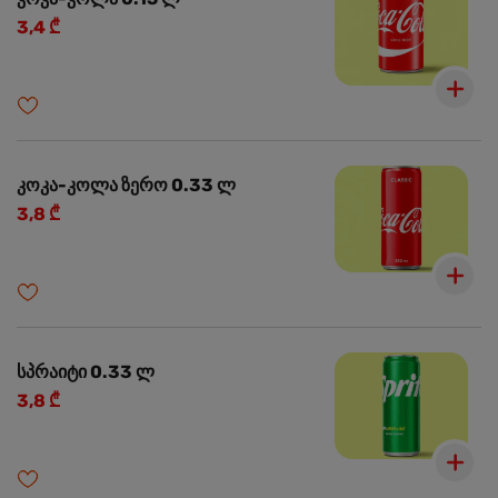
3,4 ₾
კოკა-კოლა ზერო 0.33 ლ
3,8 ₾
სპრაიტი 0.33 ლ
3,8 ₾