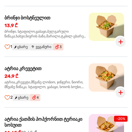
ბრინჯი ბოსტნეულით
13,9 ₾
ბრინჯი, სტაფილო,ყაბაყი,ბულგარული
წიწაკა,ხახვი,ნივრის ბაზა,მარილი,ტკბილ ცხარე
სოუსი, მწვანე ხახვი,სეზამის მარცვლის
ნაზავი,მზესუმზირის ზეთი ,ბარდა
1
🌶️
ცხარე
🥦
ვეგანური
3
ატრია კრევეტით
24,9 ₾
ატრია,კრევეტი,მწვანე ლობიო, ჯინჯერი, ნიორი,
მწვანე წიწაკა, სტაფილო, ყაბაყი, სოიოს სოუსი,
თევზის სოუსი, უნაგის სოუსი, ტკბილ ცხარე სოუსი,
მწვანე ხახვი, სეზამი, კრევეტები, სეზამის ზეთი,
2
🌶️
ცხარე
4
ატრია ქათმის პოპქორნით ტერიაკი
-20%
სოსუით