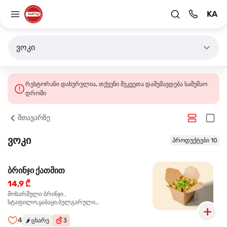
KA
ვოკი
რესტორანი დახურულია. თქვენი შეკვეთა დამუშავდება სამუშაო
დროში
მთავარზე
ვოკი
პროდუქტები 10
ბრინჯი ქათმით
14,9 ₾
მოხარშული ბრინჯი ,
სტაფილო,ყაბაყი,ბულგარული
წიწაკა,ხახვი,ნივრის ბაზა, ქათმის ფილე ,მარილი,
ტკბილ ცხარე სოუსი,მწვანე ხახვი,სეზამის
4
🌶️
ცხარე
3
მარცვლის ნაზავი,მზესუმზირის ზეთი,ბარდა