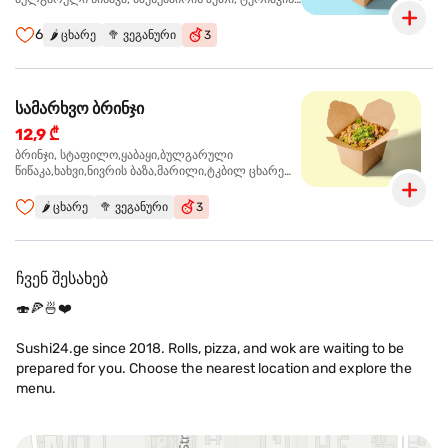
სოუსი, ყაბაყი
6
🌶️
ცხარე
🥦
ვეგანური
3
სამარხვო ბრინჯი
12,9 ₾
ბრინჯი, სტაფილო,ყაბაყი,ბულგარული
წიწაკა,ხახვი,ნივრის ბაზა,მარილი,ტკბილ ცხარე
სოუსი., მწვანე ხახვი,სეზამის მარცვლის
ნაზავი,მზესუმზირის ზეთი ,ბარდა
🌶️
ცხარე
🥦
ვეგანური
3
ჩვენ შესახებ
🍣🍕🍜❤️
Sushi24.ge since 2018. Rolls, pizza, and wok are waiting to be
prepared for you. Choose the nearest location and explore the
menu.