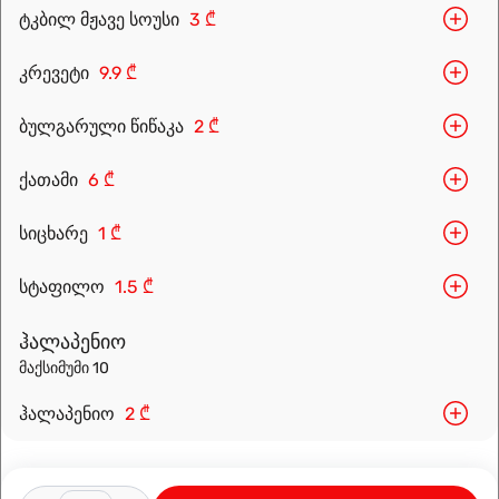
ტკბილ მჟავე სოუსი
3 ₾
კრევეტი
9.9 ₾
ბულგარული წიწაკა
2 ₾
Leaflet
|
OpenFreeMap
©
OpenMapTiles
Data from
OpenStreetMap
ქათამი
6 ₾
მარშრუტის დაგეგმვა
სიცხარე
1 ₾
სტაფილო
1.5 ₾
ჰალაპენიო
მაქსიმუმი 10
ჰალაპენიო
2 ₾