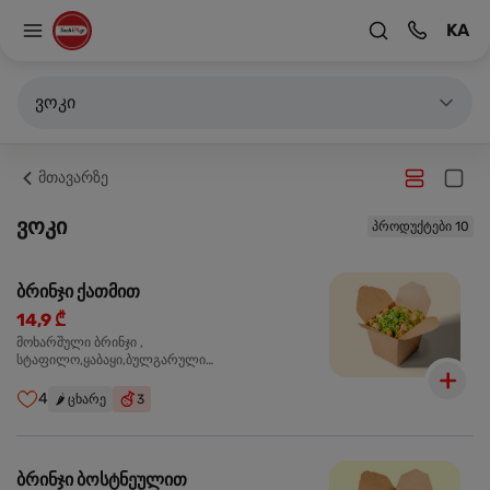
KA
ვოკი
მთავარზე
ვოკი
პროდუქტები 10
ბრინჯი ქათმით
14,9 ₾
მოხარშული ბრინჯი ,
სტაფილო,ყაბაყი,ბულგარული
წიწაკა,ხახვი,ნივრის ბაზა, ქათმის ფილე ,მარილი,
ტკბილ ცხარე სოუსი,მწვანე ხახვი,სეზამის
4
🌶️
ცხარე
3
მარცვლის ნაზავი,მზესუმზირის ზეთი,ბარდა
ბრინჯი ბოსტნეულით