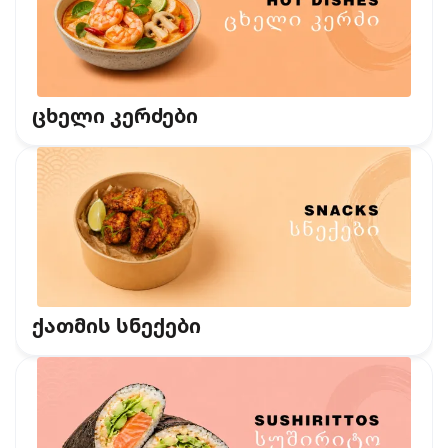
ცხელი კერძები
ქათმის სნექები