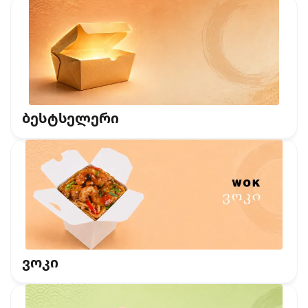
ბესტსელერი
ვოკი