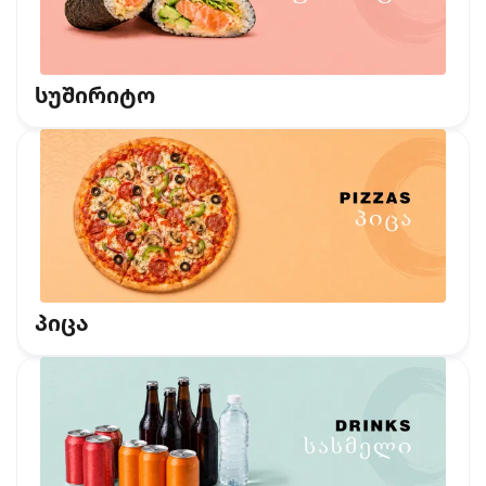
სუშირიტო
პიცა