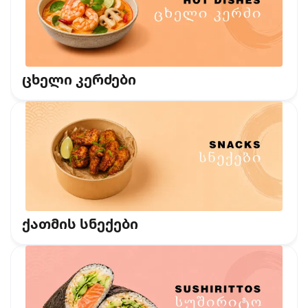
ცხელი კერძები
ქათმის სნექები