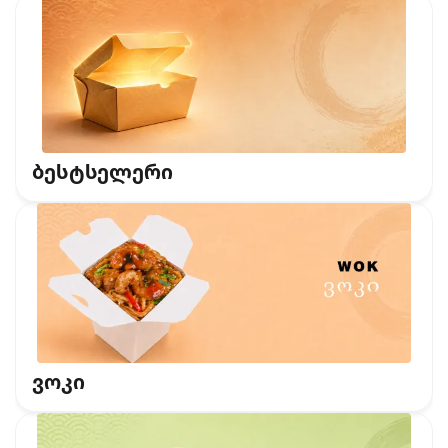
ბესტსელერი
ვოკი