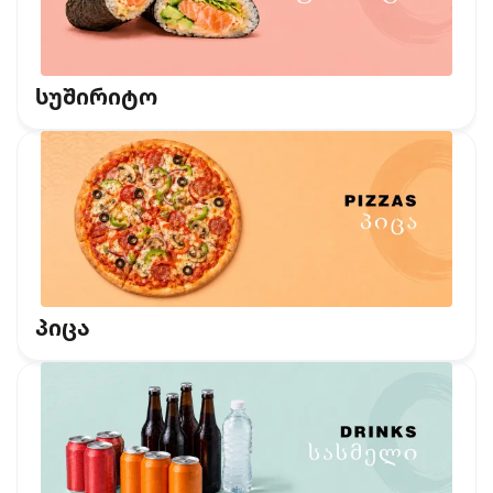
სუშირიტო
პიცა