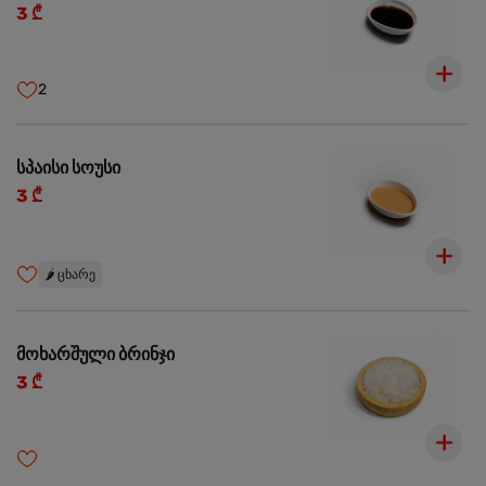
3 ₾
2
სპაისი სოუსი
3 ₾
🌶️
ცხარე
მოხარშული ბრინჯი
3 ₾