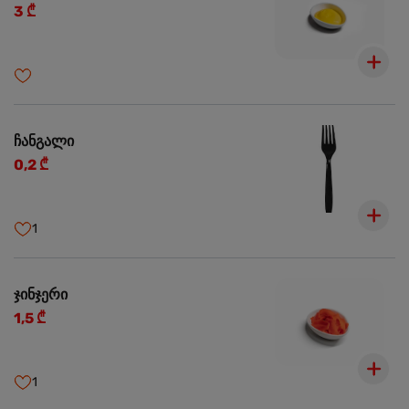
3 ₾
ჩანგალი
0,2 ₾
1
ჯინჯერი
1,5 ₾
1