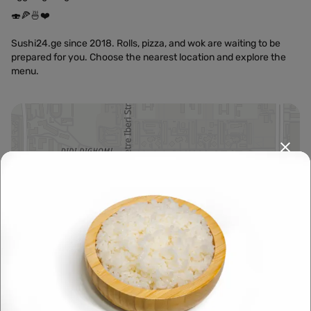
🍣🍕🍜❤️
Sushi24.ge since 2018. Rolls, pizza, and wok are waiting to be
prepared for you. Choose the nearest location and explore the
menu.
Leaflet
|
OpenFreeMap
©
OpenMapTiles
Data from
OpenStreetMap
მარშრუტის დაგეგმვა