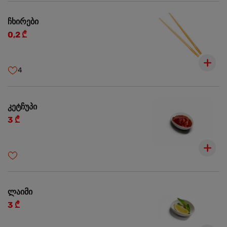
ჩხირები
0,2 ₾
4
კეტჩუპი
3 ₾
ლაიმი
3 ₾