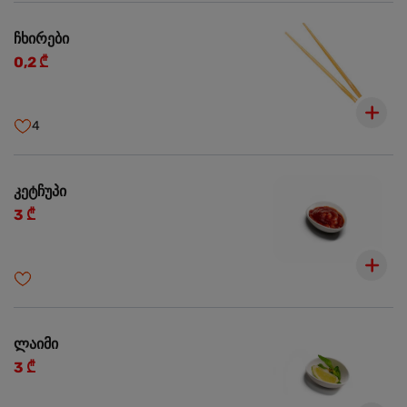
ჩხირები
0,2 ₾
4
კეტჩუპი
3 ₾
ლაიმი
3 ₾