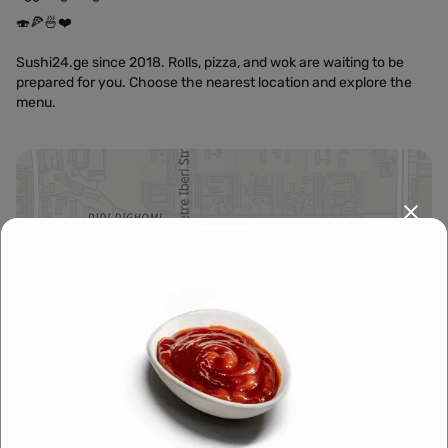
🍣🍕🍜❤️
Sushi24.ge since 2018. Rolls, pizza, and wok are waiting to be
prepared for you. Choose the nearest location and explore the
menu.
Leaflet
|
OpenFreeMap
©
OpenMapTiles
Data from
OpenStreetMap
მარშრუტის დაგეგმვა