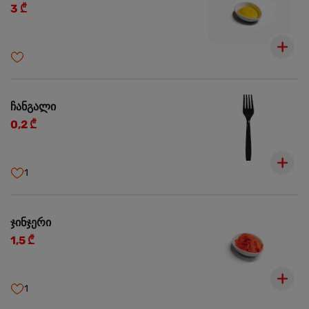
3 ₾
ჩანგალი
0,2 ₾
1
ჯინჯერი
1,5 ₾
1