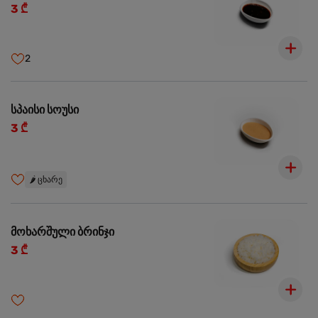
3 ₾
2
სპაისი სოუსი
3 ₾
🌶️
ცხარე
მოხარშული ბრინჯი
3 ₾