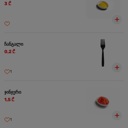
3 ₾
ჩანგალი
0,2 ₾
1
ჯინჯერი
1,5 ₾
1