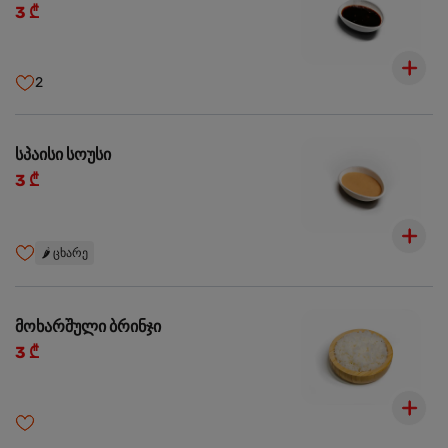
3 ₾
2
სპაისი სოუსი
3 ₾
🌶️
ცხარე
მოხარშული ბრინჯი
3 ₾