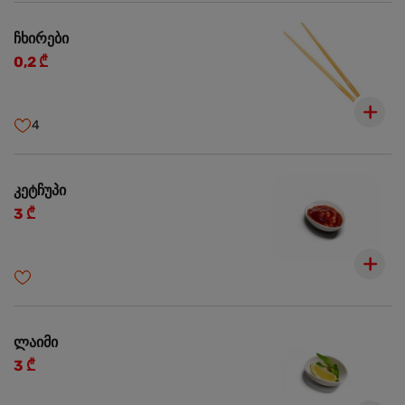
ჩხირები
0,2 ₾
4
კეტჩუპი
3 ₾
ლაიმი
3 ₾