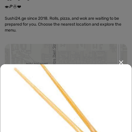
🍣🍕🍜❤️
Sushi24.ge since 2018. Rolls, pizza, and wok are waiting to be
prepared for you. Choose the nearest location and explore the
menu.
Leaflet
|
OpenFreeMap
©
OpenMapTiles
Data from
OpenStreetMap
მარშრუტის დაგეგმვა