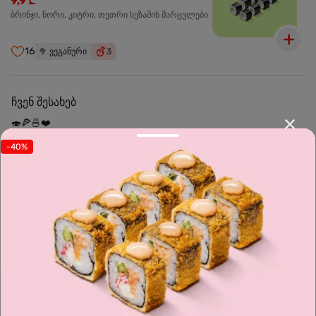
9,9 ₾
ბრინჯი, ნორი, კიტრი, თეთრი სეზამის მარცვლები
16
🥦
ვეგანური
3
ჩვენ შესახებ
🍣🍕🍜❤️
-40%
Sushi24.ge since 2018. Rolls, pizza, and wok are waiting to be
prepared for you. Choose the nearest location and explore the
menu.