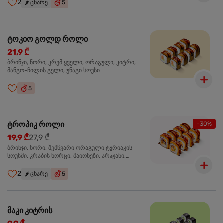
2
🌶️
ცხარე
5
ტოკიო გოლდ როლი
21,9 ₾
ბრინჯი, ნორი, კრემ ყველი, ორაგული, კიტრი,
მანგო-ჩილის გელი, უნაგი სოუსი
5
ტროპიკ როლი
-30%
19,9 ₾
27,9 ₾
ბრინჯი, ნორი, შემწვარი ორაგული ტერიაკის
სოუსში, კრაბის ხორცი, მაიონეზი, არაჟანი,
სტაფილო, კიტრი, წითელი კომბოსტო, უნაგი
სოუსი, მანგო-ჩილის გელი
2
🌶️
ცხარე
5
მაკი კიტრის