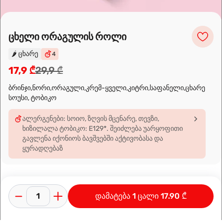
Leaflet
|
OpenFreeMap
©
OpenMapTiles
Data from
OpenStreetMap
ცხელი ორაგულის როლი
🌶️
ცხარე
4
მარშრუტის დაგეგმვა
17,9 ₾
29,9 ₾
ბრინჯი,ნორი,ორაგული,კრემ-ყველი,კიტრი,საფანელი,ცხარე
სოუსი, ტობიკო
ალერგენები: სოიო, ზღვის მცენარე, თევზი,
ხიზილალა ტობიკო: E129*. შეიძლება უარყოფითი
გავლენა იქონიოს ბავშვებში აქტივობასა და
ყურადღებაზ
დამატება 1 ცალი 17.90 ₾