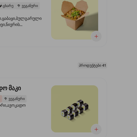
️
ცხარე
🥦
ვეგანური
,ყაბაყი,ბულგარული
ხვი,ნივრის
ილი,ტკბილ ცხარე
წვანე ხახვი,სეზამის
 ნაზავი,მზესუმზირის
რდა
პროდუქტები 41
დო მაკი
2
🥦
ვეგანური
ორი,ავოკადო