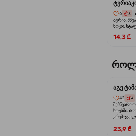
ტერიაკი
6
3
🌶
ატრია, მწვ
სოკო, სტა
წიწაკა, მზე
14,3 ₾
ტერიაკის ს
როლ
აგე ტა
42
4
შემწვარი 
სოუსში, ბრ
კრემ-ყველი
ხახვი
23,9 ₾