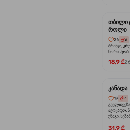
თბილი 
როლი
26
6
ბრინჯი, კრ
ნორი ,ტობი
მაიონეზი,შ
18,9 ₾
26
სეზამი, ტე
კანადა
19
4
გველთევზა,
ავოკადო, ნ
უნაგი, სეზა
31,9 ₾