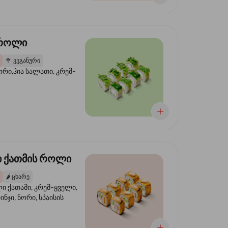
 როლი
🥦
ვეგანური
ორი,ჰია სალათი, კრემ-
 ქათმის როლი
🌶️
ცხარე
 ქათამი, კრემ-ყველი,
ინჯი, ნორი, სპაისის