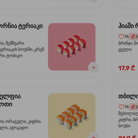
რნია ტერიაკი
ჰიაში
16
2
რი, შემწვარი
ბრინჯი, ნ
ერიაკის სოუსში, კრემ
ყველი
რი, ტობიკო
17,9 ₾
ელფია
თბილი
დოთი
16
2
შებოლილი
კიტრი, ბრ
რი, ორაგული, კიტრი,
სოუსი
ველი, ავოკადო