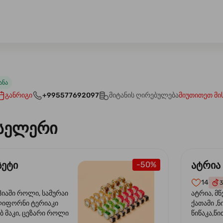
ანა
განრიგი
+995577692097
მიტანის ღირებულება
მიუთითეთ მი
სელერი
სეტი
ატრია
-50%
14
3
ჰიაში როლი, სამურაი
ატრია, მწ
ლიფორნი ტერიაკი
ქათამი ,ნ
ბ მაკი, ცეზარი როლი
წიწაკა,