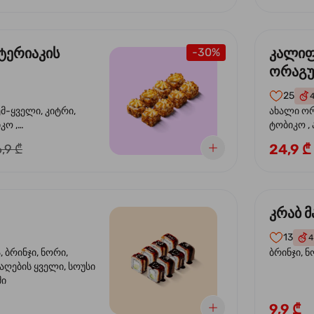
ტერიაკის
კალი
-30%
ორაგ
25
ემ-ყველი, კიტრი,
ახალი ორ
კო ,
ტობიკო ,
ემწვარი ორაგული,
24,9 ₾
,9 ₾
რიაკის სოუსი
კრაბ მ
13
4
 ბრინჯი, ნორი,
ბრინჯი, ნ
აღების ყველი, სოუსი
მი
9,9 ₾