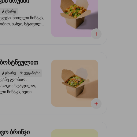
ის სოუსში
🌶️
ცხარე
ევეტი, წითელი წიწაკა,
ობიო, ხახვი, სტაფილო,
სი ტერიაკი, სეზამი,
ხვი, ნიორი
 ბოსტნეულით
🌶️
ცხარე
🥦
ვეგანური
ვანე ლობიო ,
მა სოკო, სტაფილო,
ი წიწაკა, ზეთი
რის, ტკბილ ცხარე
ბაყი
ხვო ბრინჯი