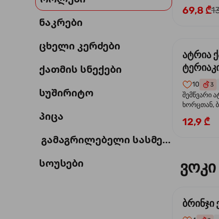
69,8 ₾
1
ნაკრები
ცხელი კერძები
ატრია 
ტერიაკი
ქათმის სნექები
10
3
სუშირიტო
შემწვარი ა
ხორცთან, 
პიცა
წიწაკა, ხახ
12,9 ₾
და ტერიაკ
გამაგრილებელი სასმელი
სოუსები
ვოკი
ბრინჯი