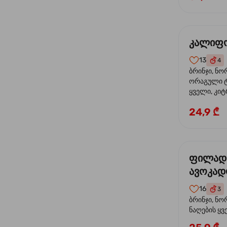
კალიფო
13
4
ბრინჯი, ნო
ორაგული ტ
ყველი, კიტ
24,9 ₾
ფილად
ავოკა
16
3
ბრინჯი, ნო
ნაღების ყ