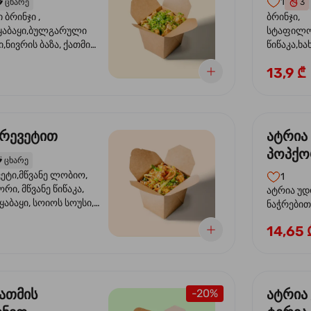
1
️
ცხარე
3
ბრინჯი ,
ბრინჯი,
აბაყი,ბულგარული
სტაფილო
ი,ნივრის ბაზა, ქათმის
წიწაკა,ხა
ილი, ტკბილ ცხარე
ბაზა,მარ
13,9 ₾
ე ხახვი,სეზამის
სოუსი, მწ
აზავი,მზესუმზირის
მარცვლის
ა
ზეთი ,ბა
კრევეტით
ატრია
პოპქო
️
ცხარე
სოსუი
ეტი,მწვანე ლობიო,
1
ორი, მწვანე წიწაკა,
ატრია უდ
აბაყი, სოიოს სოუსი,
ნაჭრებით, ბ
ი, უნაგის სოუსი,
წიწაკა, 
14,65 
ე სოუსი, მწვანე ხახვი,
ნიორი) ტ
ვეტები, სეზამის ზეთი,
ლობიო. ს
მარცვლები
ქათმის
ატრია
-20%