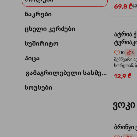
69,8 ₾
1
ნაკრები
ცხელი კერძები
ატრია 
ტერიაკი
სუშირიტო
10
3
პიცა
შემწვარი ა
ხორცთან, 
გამაგრილებელი სასმელი
წიწაკა, ხახ
12,9 ₾
და ტერიაკ
სოუსები
ვოკი
ბრინჯი