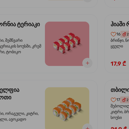
რნია ტერიაკი
ჰიაში
16
2
რი, შემწვარი
ბრინჯი, ნ
ერიაკის სოუსში, კრემ
ყველი
რი, ტობიკო
17,9 ₾
ელფია
თბილი
დოთი
17
2
შებოლილი
კიტრი, ბრ
რი, ორაგული, კიტრი,
სოუსი
ველი, ავოკადო