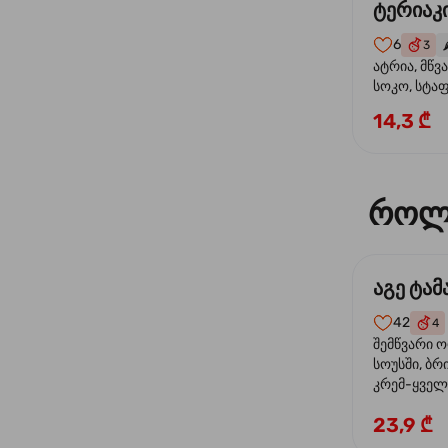
ტერიაკი
6
3
🌶
ატრია, მწვ
სოკო, სტა
წიწაკა, მზე
14,3 ₾
ტერიაკის ს
როლ
აგე ტა
42
4
შემწვარი 
სოუსში, ბრ
კრემ-ყველი
ხახვი
23,9 ₾