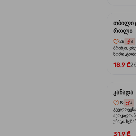
თბილი 
როლი
28
6
ბრინჯი, კრ
ნორი ,ტობი
მაიონეზი,შ
18,9 ₾
26
სეზამი, ტე
კანადა
19
4
გველთევზა,
ავოკადო, ნ
უნაგი, სეზა
31,9 ₾