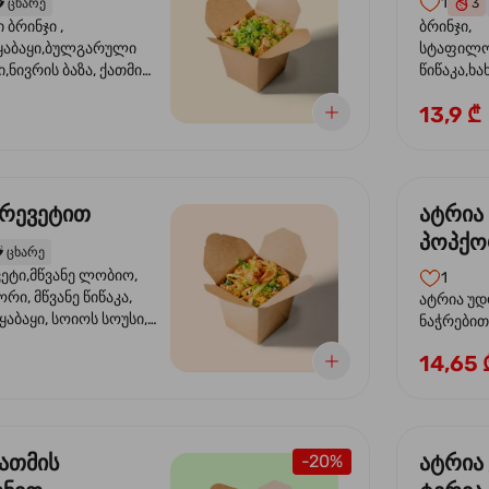
1
️
ცხარე
3
ბრინჯი ,
ბრინჯი,
აბაყი,ბულგარული
სტაფილო
ი,ნივრის ბაზა, ქათმის
წიწაკა,ხა
ილი, ტკბილ ცხარე
ბაზა,მარ
13,9 ₾
ე ხახვი,სეზამის
სოუსი, მწ
აზავი,მზესუმზირის
მარცვლის
ა
ზეთი ,ბა
კრევეტით
ატრია
პოპქო
️
ცხარე
სოსუი
ეტი,მწვანე ლობიო,
1
ორი, მწვანე წიწაკა,
ატრია უდ
აბაყი, სოიოს სოუსი,
ნაჭრებით, ბ
ი, უნაგის სოუსი,
წიწაკა, 
14,65 
ე სოუსი, მწვანე ხახვი,
ნიორი) ტ
ვეტები, სეზამის ზეთი,
ლობიო. ს
მარცვლები
ქათმის
ატრია
-20%