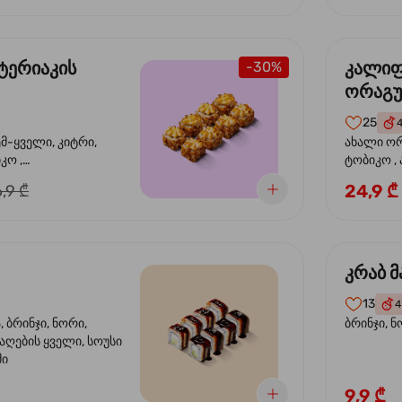
ტერიაკის
კალი
-30%
ორაგ
25
ემ-ყველი, კიტრი,
ახალი ორ
კო ,
ტობიკო ,
ემწვარი ორაგული,
24,9 ₾
,9 ₾
რიაკის სოუსი
კრაბ მ
13
4
 ბრინჯი, ნორი,
ბრინჯი, ნ
აღების ყველი, სოუსი
მი
9,9 ₾