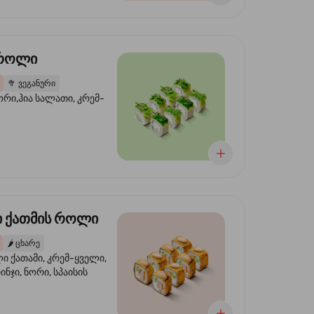
 როლი
🥦
ვეგანური
ორი,ჰია სალათი, კრემ-
 ქათმის როლი
🌶️
ცხარე
 ქათამი, კრემ-ყველი,
ინჯი, ნორი, სპაისის