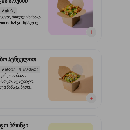
ის სოუსში
🌶️
ცხარე
ევეტი, წითელი წიწაკა,
ობიო, ხახვი, სტაფილო,
სი ტერიაკი, სეზამი,
ხვი, ნიორი
 ბოსტნეულით
🌶️
ცხარე
🥦
ვეგანური
ვანე ლობიო ,
მა სოკო, სტაფილო,
ი წიწაკა, ზეთი
რის, ტკბილ ცხარე
ბაყი
ხვო ბრინჯი