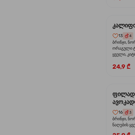
კალიფო
13
4
ბრინჯი, ნო
ორაგული ტ
ყველი, კიტ
24,9 ₾
ფილად
ავოკა
16
3
ბრინჯი, ნო
ნაღების ყ