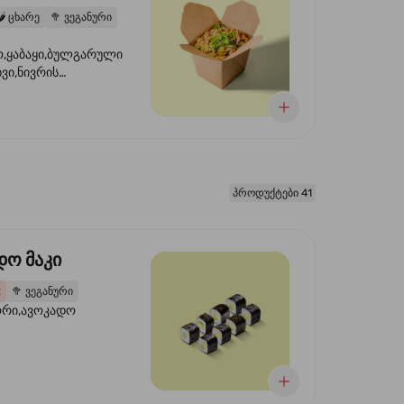
️
ცხარე
🥦
ვეგანური
,ყაბაყი,ბულგარული
ხვი,ნივრის
ილი,ტკბილ ცხარე
წვანე ხახვი,სეზამის
 ნაზავი,მზესუმზირის
რდა
პროდუქტები 41
დო მაკი
2
🥦
ვეგანური
ორი,ავოკადო