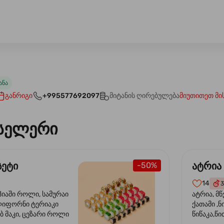
ანა
განრიგი
+995577692097
მიტანის ღირებულება
მიუთითეთ მი
სელერი
სეტი
ატრია
-50%
14
3
ჰიაში როლი, სამურაი
ატრია, მწ
ლიფორნი ტერიაკი
ქათამი ,ნ
ბ მაკი, ცეზარი როლი
წიწაკა,