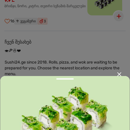
9,9 ₾
ბრინჯი, ნორი, კიტრი, თეთრი სეზამის მარცვლები
16
🥦
ვეგანური
3
ჩვენ შესახებ
🍣🍕🍜❤️
Sushi24.ge since 2018. Rolls, pizza, and wok are waiting to be
prepared for you. Choose the nearest location and explore the
menu.