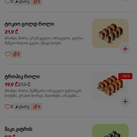
2
🌶️
ცხარე
5
ტოკიო გოლდ როლი
21,9 ₾
ბრინჯი, ნორი, კრემ ყველი, ორაგული, კიტრი,
მანგო-ჩილის გელი, უნაგი სოუსი
5
ტროპიკ როლი
-30%
19,9 ₾
27,9 ₾
ბრინჯი, ნორი, შემწვარი ორაგული ტერიაკის
სოუსში, კრაბის ხორცი, მაიონეზი, არაჟანი,
სტაფილო, კიტრი, წითელი კომბოსტო, უნაგი
სოუსი, მანგო-ჩილის გელი
2
🌶️
ცხარე
5
მაკი კიტრის