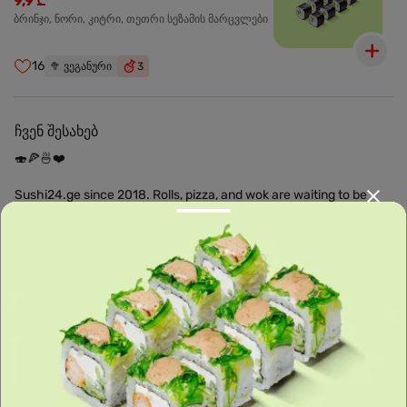
9,9 ₾
ბრინჯი, ნორი, კიტრი, თეთრი სეზამის მარცვლები
16
🥦
ვეგანური
3
ჩვენ შესახებ
🍣🍕🍜❤️
Sushi24.ge since 2018. Rolls, pizza, and wok are waiting to be
prepared for you. Choose the nearest location and explore the
menu.