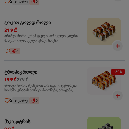
2
🌶️
ცხარე
5
ტოკიო გოლდ როლი
21,9 ₾
ბრინჯი, ნორი, კრემ ყველი, ორაგული, კიტრი,
მანგო-ჩილის გელი, უნაგი სოუსი
5
ტროპიკ როლი
-30%
19,9 ₾
27,9 ₾
ბრინჯი, ნორი, შემწვარი ორაგული ტერიაკის
სოუსში, კრაბის ხორცი, მაიონეზი, არაჟანი,
სტაფილო, კიტრი, წითელი კომბოსტო, უნაგი
სოუსი, მანგო-ჩილის გელი
2
🌶️
ცხარე
5
მაკი კიტრის