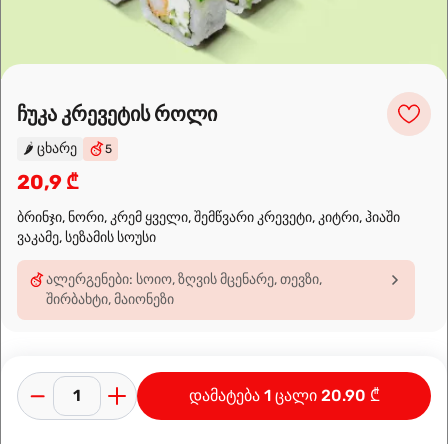
Leaflet
|
OpenFreeMap
©
OpenMapTiles
Data from
OpenStreetMap
ჩუკა კრევეტის როლი
მარშრუტის დაგეგმვა
🌶️
ცხარე
5
20,9 ₾
ბრინჯი, ნორი, კრემ ყველი, შემწვარი კრევეტი, კიტრი, ჰიაში
ვაკამე, სეზამის სოუსი
ალერგენები: სოიო, ზღვის მცენარე, თევზი,
შირბახტი, მაიონეზი
დამატება 1 ცალი 20.90 ₾